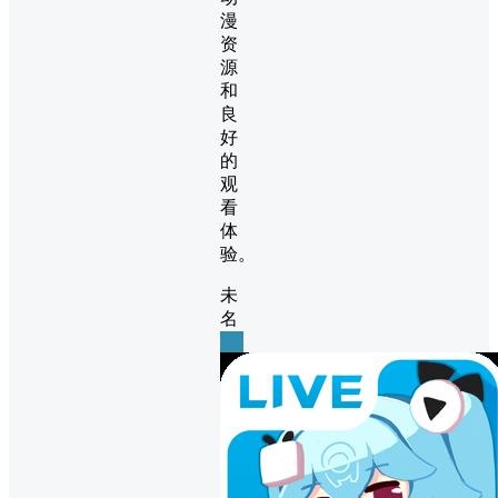
漫
资
源
和
良
好
的
观
看
体
验。
未
名
0