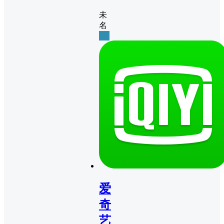
未
名
0
爱
奇
艺