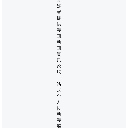
爱
好
者
提
供
漫
画、
动
画、
资
讯、
论
坛
一
站
式
全
方
位
动
漫
服