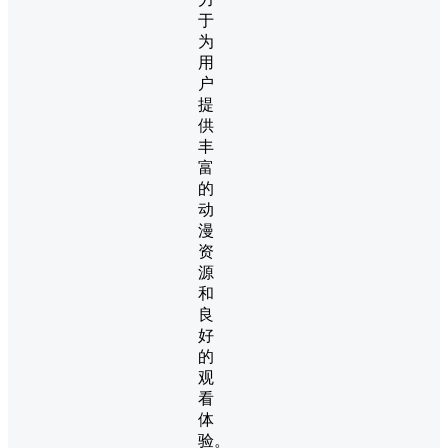
于
为
用
户
提
供
丰
富
的
动
漫
资
源
和
良
好
的
观
看
体
验。