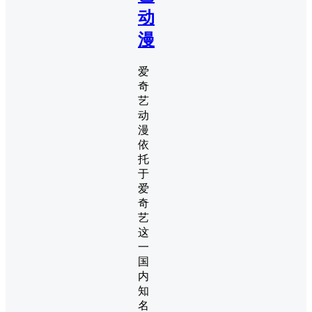
动
漫
爱
奇
艺
动
漫
依
托
于
爱
奇
艺
这
一
国
内
知
名