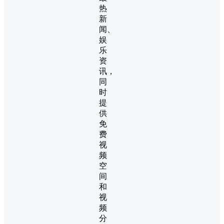
热
新
闻、
娱
乐
资
讯，
同
时
提
供
免
费
视
频
空
间
和
视
频
分