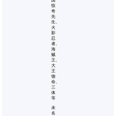
国
惊
奇
先
生、
火
影
忍
者、
海
贼
王、
大
王
饶
命、
三
体
等
未
名