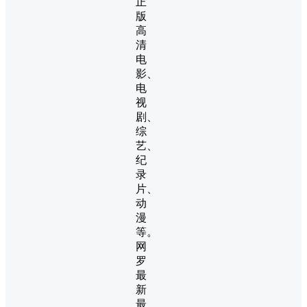
正
版
高
清
电
影、
电
视
剧、
综
艺、
纪
录
片、
动
漫
等。
网
罗
最
新
最