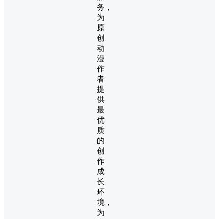
务，
为
原
创
动
漫
作
者
提
供
最
优
质
的
创
作
成
长
环
境，
为