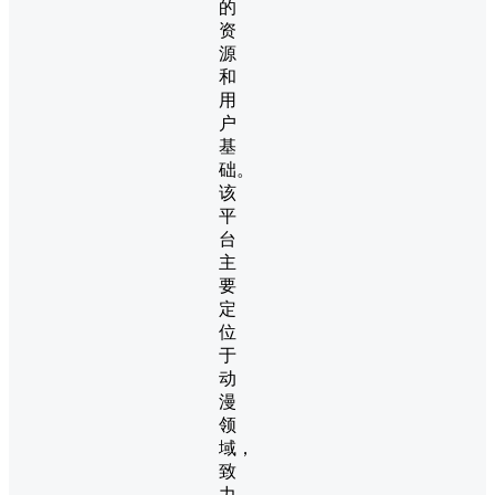
的
资
源
和
用
户
基
础。
该
平
台
主
要
定
位
于
动
漫
领
域，
致
力