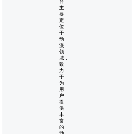
台
主
要
定
位
于
动
漫
领
域，
致
力
于
为
用
户
提
供
丰
富
的
动