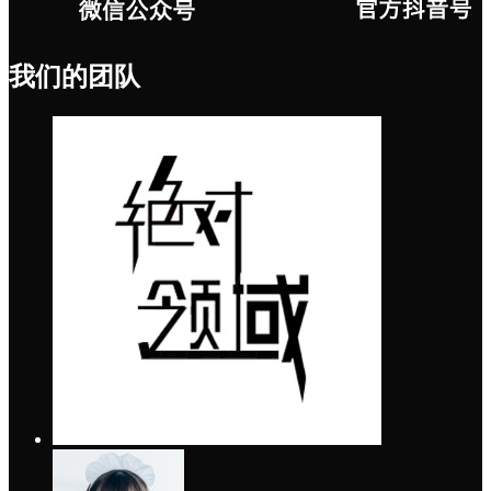
我们的团队