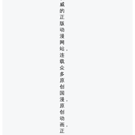
威
的
正
版
动
漫
网
站，
连
载
众
多
原
创
国
漫，
原
创
动
画，
正