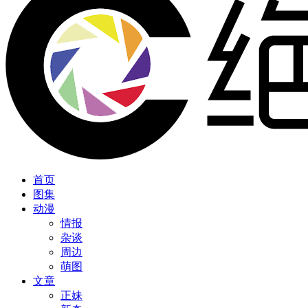
首页
图集
动漫
情报
杂谈
周边
萌图
文章
正妹