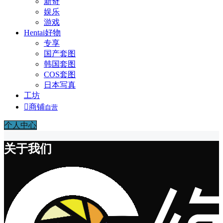
新奇
娱乐
游戏
Hentai好物
专享
国产套图
韩国套图
COS套图
日本写真
工坊

商铺
自营
个人中心
关于我们