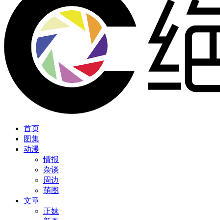
首页
图集
动漫
情报
杂谈
周边
萌图
文章
正妹