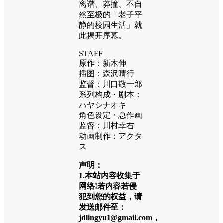
离谱、莽撞、不自
然至极的「老子平
静的校园生活」就
此揭开序幕。
STAFF
原作：新木伸
插图：森沢晴行
监督：川口敬一郎
系列构成・剧本：
ハヤシナオキ
角色设定・总作画
监督：川村幸右
动画制作：アクタ
ス
声明：
1.本站内容收集于
网络!若内容若侵
犯到您的权益，请
发送邮件至：
jdlingyu1@gmail.com，