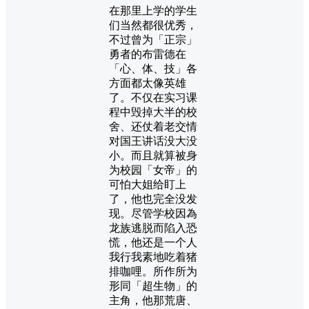
在那里上学的学生
们当然都很优秀，
不过曾为「正宗」
勇者的布雷德在
「心、体、技」各
方面都太像英雄
了。不仅在实习课
程中毁掉大半的校
舍、还仗着老交情
对国王讲话没大没
小。而且就算被身
为校园「女帝」的
可怕大姐给盯上
了，他也完全没发
现。尽管学校因為
龙族逃脱而陷入恐
慌，他还是一个人
我行我素地吃着猪
排咖哩。所作所为
形同「超生物」的
主角，他那荒唐、