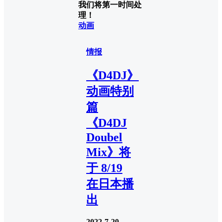
我们将第一时间处
理！
动画
情报
《D4DJ》
动画特别
篇
《D4DJ
Doubel
Mix》将
于 8/19
在日本播
出
2022-7-20