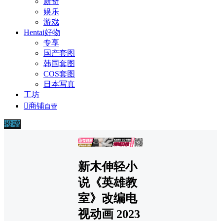
新奇
娱乐
游戏
Hentai好物
专享
国产套图
韩国套图
COS套图
日本写真
工坊

商铺
自营
投稿
广告
新木伸轻小
说《英雄教
室》改编电
视动画 2023