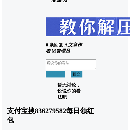
20:40:24
0 条回复
A
文章作
者
M
管理员
取消回复
提交
暂无讨论，
说说你的看
法吧
支付宝搜836279582每日领红
包