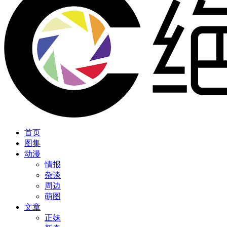
首页
图集
动漫
情报
杂谈
周边
萌图
文章
正妹