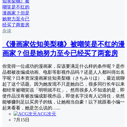
杂谈
《漫画家佐知美梨穗》被嘲笑是不红的漫
画家？但是她努力至今已经买了两套房
你觉得一位成功的漫画家，应该要满足什么样的条件呢？是作
品都被改编成动画、电影等影视作品吗？还是人人都叫得出名
字呢？日本资深漫画家佐知美梨穗（さちみりほ），最近就聊
起了这个话题。因为她发现不只是她自己，很多同行长年以来
都经常被嘲笑说「明明就不红」。然而很多人不知道的是，即
使作品没有被改编成影视作品，即使名字没有人记得住，依然
能够赚到足以买房子的钱，让她相当自豪！以下就跟着小编一
起来看看，她是怎么说的…...
ACG次元
7月15日