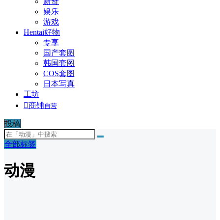
新奇
娱乐
游戏
Hentai好物
专享
国产套图
韩国套图
COS套图
日本写真
工坊

商铺
自营
投稿
全部标签
动漫