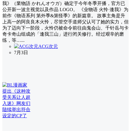
我》（業物語 かれんオウガ）确定于今年冬季开播，官方已
公开新一波主视觉以及作品 LOGO。 《业物语 火怜·逢我》为
前作《物语系列 第外季&第怪季》的新篇章。 故事主角是升
上高一的阿良良木火怜，尽管空手道师父认可了她的实力，但
为了迈向下一阶段，火怜仍被命令前往由鬼会山、千针岳与卡
奇卡奇山组成的「逢我三山」进行闭关修行。经过艰辛的磨
练，等…...
ACG次元
7月3日