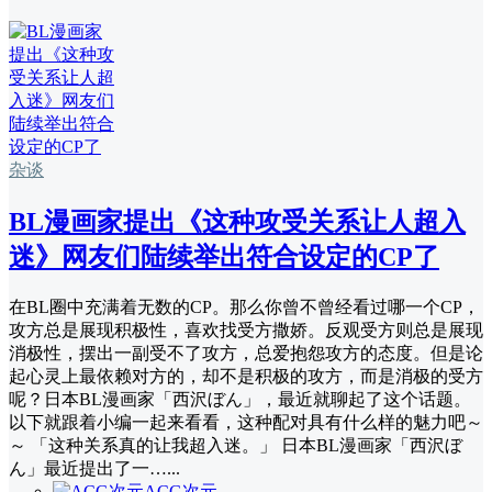
杂谈
BL漫画家提出《这种攻受关系让人超入
迷》网友们陆续举出符合设定的CP了
在BL圈中充满着无数的CP。那么你曾不曾经看过哪一个CP，
攻方总是展现积极性，喜欢找受方撒娇。反观受方则总是展现
消极性，摆出一副受不了攻方，总爱抱怨攻方的态度。但是论
起心灵上最依赖对方的，却不是积极的攻方，而是消极的受方
呢？日本BL漫画家「西沢ぼん」，最近就聊起了这个话题。
以下就跟着小编一起来看看，这种配对具有什么样的魅力吧～
～ 「这种关系真的让我超入迷。」 日本BL漫画家「西沢ぼ
ん」最近提出了一…...
ACG次元