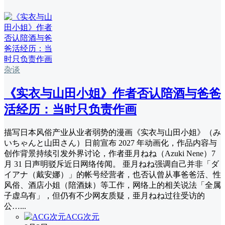
杂谈
《实衣与山田小姐》作者否认陪酒与爸爸
活经历：当时只负责作画
描写日本风俗产业从业者弱势的漫画《实衣与山田小姐》（み
いちゃんと山田さん）日前宣布 2027 年动画化，作品内容与
创作背景持续引发外界讨论，作者亜月ねね（Azuki Nene）7
月 31 日声明驳斥近日网络传闻。 亜月ねね强调自己并非「ダ
イアナ（戴安娜）」的帐号经营者，也否认曾从事爸爸活、性
风俗、酒店小姐（陪酒妹）等工作，网络上的相关说法「全属
子虚乌有」，但仍有不少网友质疑，亜月ねね过往受访的
公…...
ACG次元