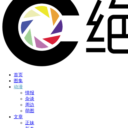
首页
图集
动漫
情报
杂谈
周边
萌图
文章
正妹