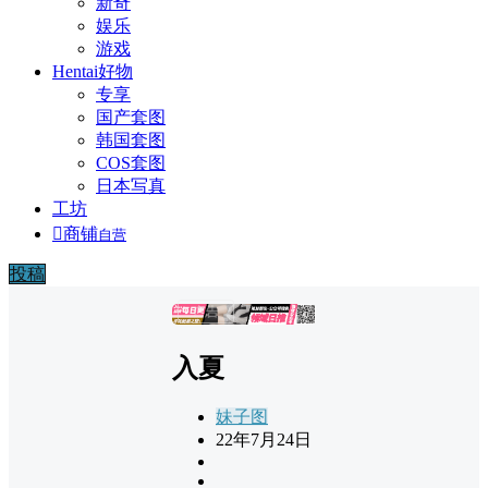
新奇
娱乐
游戏
Hentai好物
专享
国产套图
韩国套图
COS套图
日本写真
工坊

商铺
自营
投稿
广告
入夏
妹子图
22年7月24日