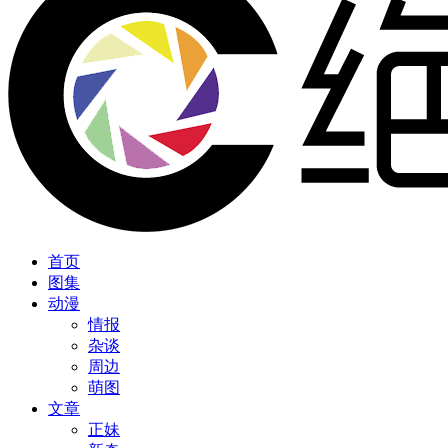
首页
图集
动漫
情报
杂谈
周边
萌图
文章
正妹