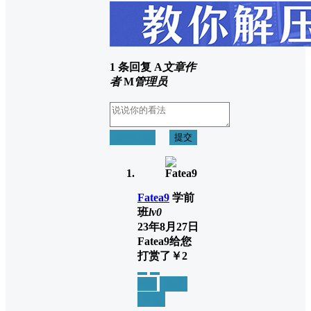
1 条回复
A
文章作
者
M
管理员
取消回复
提交
Fatea9
学前
班
lv0
23年8月27日
Fatea9
给您
打赏了
￥2
举报
置顶
回复