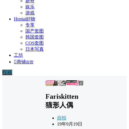
新奇
娱乐
游戏
Hentai好物
专享
国产套图
韩国套图
COS套图
日本写真
工坊

商铺
自营
投稿
广告
Fariskitten
猫形人偶
自拍
19年9月19日