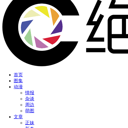
首页
图集
动漫
情报
杂谈
周边
萌图
文章
正妹