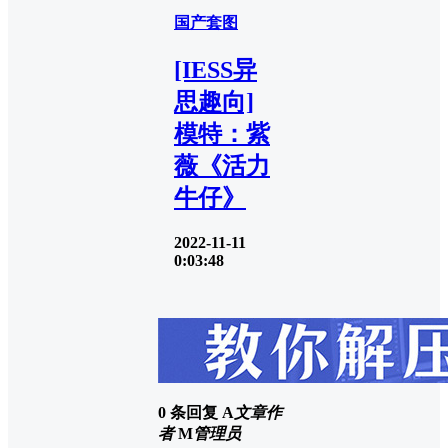
国产套图
[IESS异
思趣向]
模特：紫
薇《活力
牛仔》
2022-11-11
0:03:48
0 条回复
A
文章作
者
M
管理员