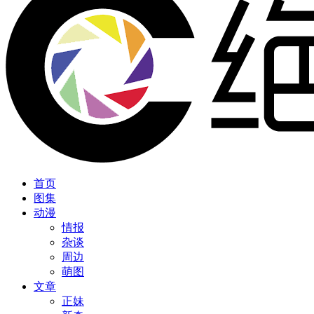
首页
图集
动漫
情报
杂谈
周边
萌图
文章
正妹