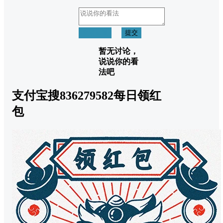
取消回复
提交
暂无讨论，
说说你的看
法吧
支付宝搜836279582每日领红
包