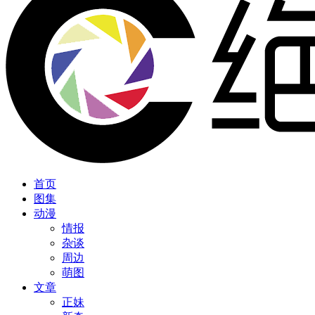
首页
图集
动漫
情报
杂谈
周边
萌图
文章
正妹