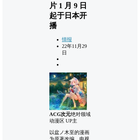
片 1 月 9 日
起于日本开
播
情报
22年11月29
日
ACG次元
绝对领域
动漫区 UP主
以盆ノ木至的漫画
为原著改编，电视