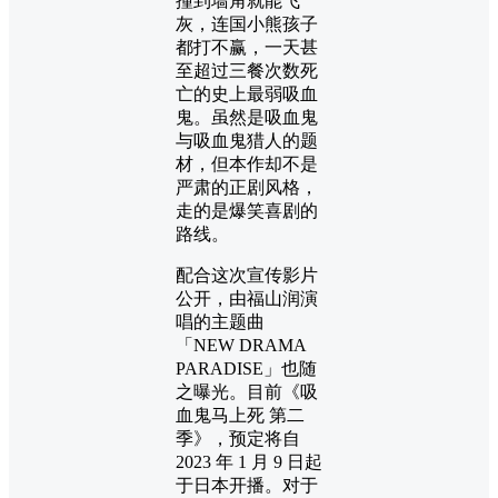
撞到墙角就能飞
灰，连国小熊孩子
都打不赢，一天甚
至超过三餐次数死
亡的史上最弱吸血
鬼。虽然是吸血鬼
与吸血鬼猎人的题
材，但本作却不是
严肃的正剧风格，
走的是爆笑喜剧的
路线。
配合这次宣传影片
公开，由福山润演
唱的主题曲
「NEW DRAMA
PARADISE」也随
之曝光。目前《吸
血鬼马上死 第二
季》，预定将自
2023 年 1 月 9 日起
于日本开播。对于