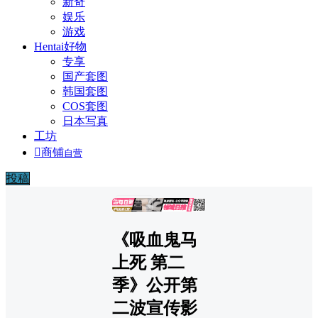
新奇
娱乐
游戏
Hentai好物
专享
国产套图
韩国套图
COS套图
日本写真
工坊

商铺
自营
投稿
广告
《吸血鬼马
上死 第二
季》公开第
二波宣传影