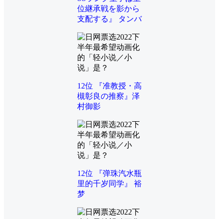
位継承戦を影から
支配する』 タンバ
12位 『准教授・高
槻彰良の推察』泽
村御影
12位 『弹珠汽水瓶
里的千岁同学』 裕
梦