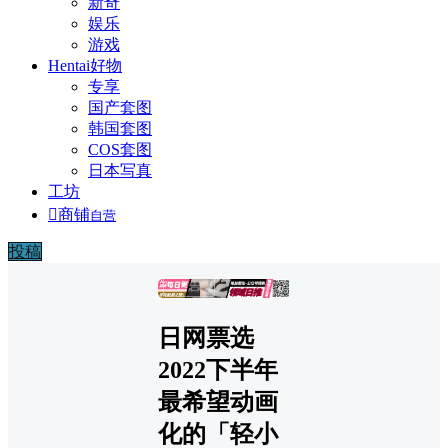
新奇
娱乐
游戏
Hentai好物
专享
国产套图
韩国套图
COS套图
日本写真
工坊

商铺
自营
投稿
广告
日网票选
2022下半年
最希望动画
化的「轻小