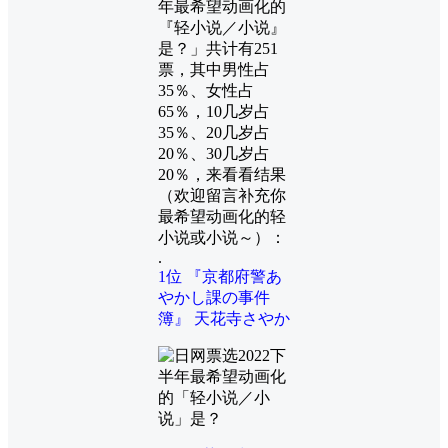
年最希望动画化的
『轻小说／小说』
是？」共计有251
票，其中男性占
35％、女性占
65％，10几岁占
35％、20几岁占
20％、30几岁占
20％，来看看结果
（欢迎留言补充你
最希望动画化的轻
小说或小说～）：
.
1位 『京都府警あ
やかし課の事件
簿』 天花寺さやか