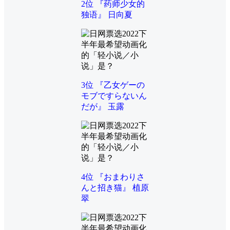
2位 『药师少女的
独语』 日向夏
3位 『乙女ゲーの
モブですらないん
だが』 玉露
4位 『おまわりさ
んと招き猫』 植原
翠