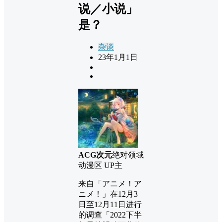
说／小说」
是？
杂谈
23年1月1日
ACG次元
绝对领域
动漫区 UP主
来自「アニメ！ア
ニメ！」在12月3
日至12月11日进行
的调查「2022下半