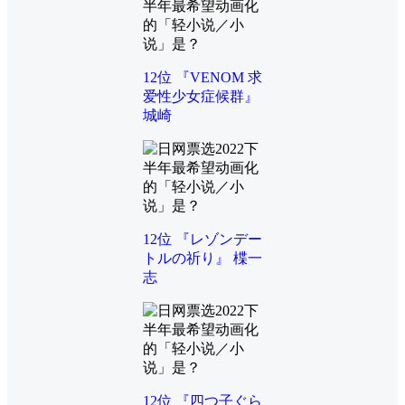
12位 『VENOM 求
爱性少女症候群』
城崎
12位 『レゾンデー
トルの祈り』 楪一
志
12位 『四つ子ぐら