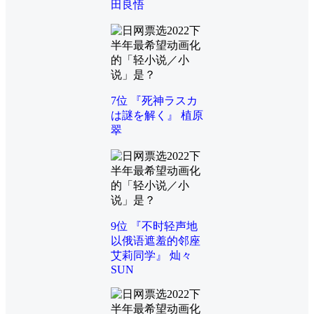
田良悟
7位 『死神ラスカ
は謎を解く』 植原
翠
9位 『不时轻声地
以俄语遮羞的邻座
艾莉同学』 灿々
SUN