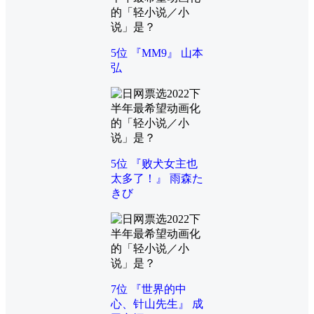
5位 『MM9』 山本
弘
5位 『败犬女主也
太多了！』 雨森た
きび
7位 『世界的中
心、针山先生』 成