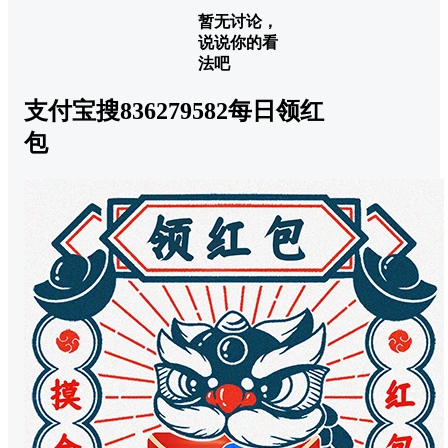
暂无讨论，
说说你的看
法吧
支付宝搜836279582每日领红
包