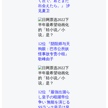
く丘で、君とまた
出会えたら。』 汐
见夏卫
12位 『阴阳师与天
狗眼：巴市公所妖
怪事故专责小组』
歌峰由子
12位 『最強出涸ら
し皇子の暗躍帝位
争い 無能を演じる
SSランク皇子は皇