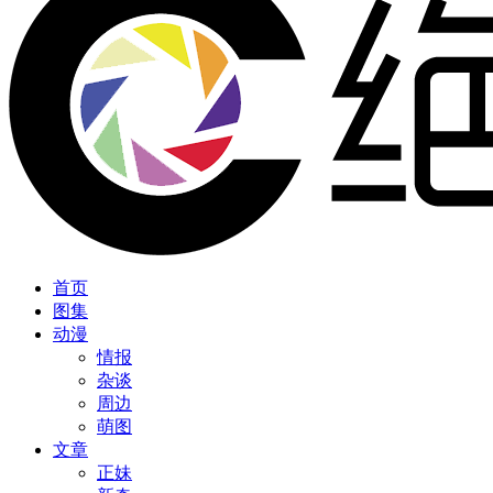
首页
图集
动漫
情报
杂谈
周边
萌图
文章
正妹