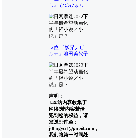
し』 ひのひまり
12位 『妖界ナビ・
ルナ』池田美代子
声明：
1.本站内容收集于
网络!若内容若侵
犯到您的权益，请
发送邮件至：
jdlingyu1@gmail.com，
我们将第一时间处