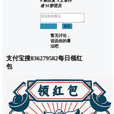
0 条回复
A
文章作
者
M
管理员
取消回复
提交
暂无讨论，
说说你的看
法吧
支付宝搜836279582每日领红
包