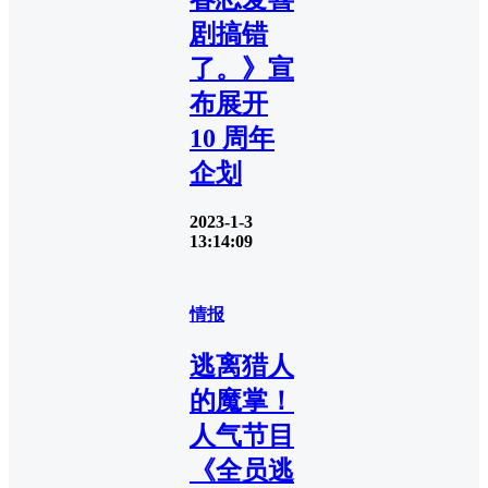
剧搞错
了。》宣
布展开
10 周年
企划
2023-1-3
13:14:09
情报
逃离猎人
的魔掌！
人气节目
《全员逃