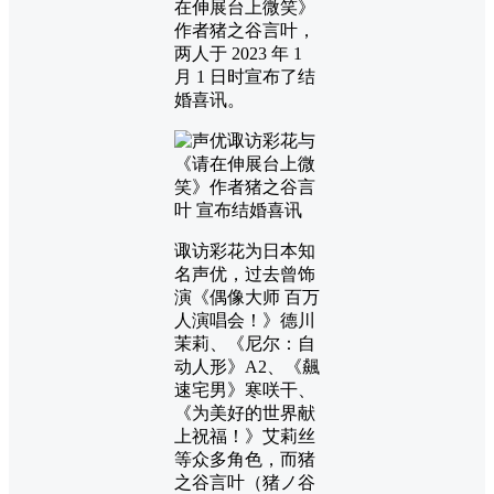
在伸展台上微笑》
作者猪之谷言叶，
两人于 2023 年 1
月 1 日时宣布了结
婚喜讯。
诹访彩花为日本知
名声优，过去曾饰
演《偶像大师 百万
人演唱会！》德川
茉莉、《尼尔：自
动人形》A2、《飆
速宅男》寒咲干、
《为美好的世界献
上祝福！》艾莉丝
等众多角色，而猪
之谷言叶（猪ノ谷