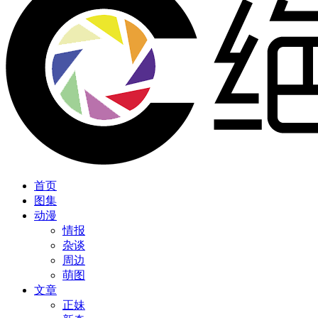
首页
图集
动漫
情报
杂谈
周边
萌图
文章
正妹