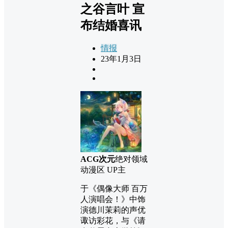
之谷言叶 宣
布结婚喜讯
情报
23年1月3日
ACG次元
绝对领域
动漫区 UP主
于《偶像大师 百万
人演唱会！》中饰
演德川茉莉的声优
诹访彩花，与《请