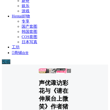
新奇
娱乐
游戏
Hentai好物
专享
国产套图
韩国套图
COS套图
日本写真
工坊

商铺
自营
投稿
广告
声优诹访彩
花与《请在
伸展台上微
笑》作者猪