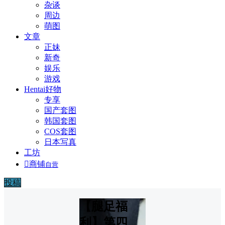
杂谈
周边
萌图
文章
正妹
新奇
娱乐
游戏
Hentai好物
专享
国产套图
韩国套图
COS套图
日本写真
工坊

商铺
自营
投稿
【腿足福
利】第四