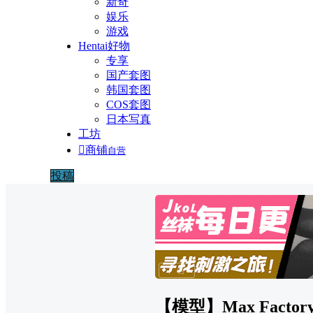
新奇
娱乐
游戏
Hentai好物
专享
国产套图
韩国套图
COS套图
日本写真
工坊

商铺
自营
投稿
广告
【模型】Max Facto