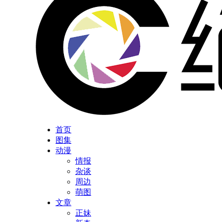
首页
图集
动漫
情报
杂谈
周边
萌图
文章
正妹