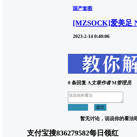
国产套图
[MZSOCK]爱美足 N
2023-2-14 0:40:06
0 条回复
A
文章作者
M
管理员
取消回复
提交
暂无讨论，说说你的看法
支付宝搜836279582每日领红