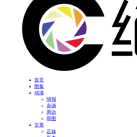
首页
图集
动漫
情报
杂谈
周边
萌图
文章
正妹