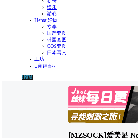
新奇
娱乐
游戏
Hentai好物
专享
国产套图
韩国套图
COS套图
日本写真
工坊

商铺
自营
投稿
广告
[MZSOCK]爱美足 No