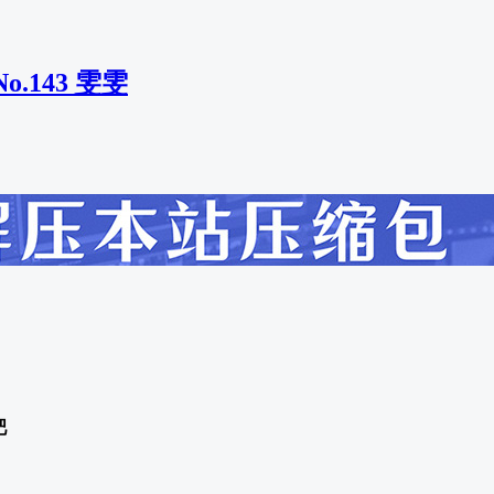
o.143 雯雯
吧