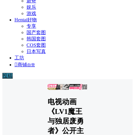
新奇
娱乐
游戏
Hentai好物
专享
国产套图
韩国套图
COS套图
日本写真
工坊

商铺
自营
投稿
广告
电视动画
《LV1魔王
与独居废勇
者》公开主