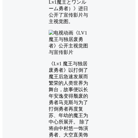
Lv1魔王とワンル
ーム勇者）》进日
公开了宣传影片与
主视觉图。
《Lv1 魔王与独居
废勇者》以打倒了
魔王后急速发展而
繁荣的人类世界为
舞台，故事便以长
年安逸变得颓废的
勇者马克斯与为了
打倒勇者再度复
苏、年幼的魔王为
中心所展开。 除了
将由中村悠一饰演
勇者、大空直美饰