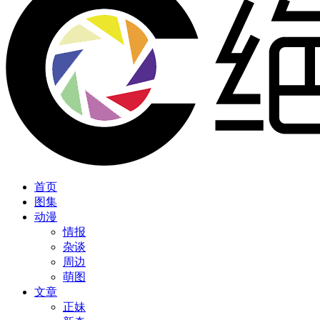
首页
图集
动漫
情报
杂谈
周边
萌图
文章
正妹