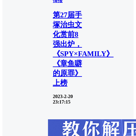
情报
第27届手
塚治虫文
化赏前8
强出炉，
《SPY×FAMILY》
《章鱼噼
的原罪》
上榜
2023-2-20
23:17:15