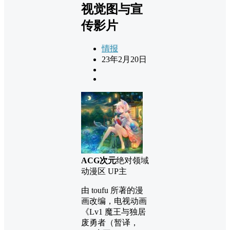
视觉图与宣
传影片
情报
23年2月20日
ACG次元
绝对领域
动漫区 UP主
由 toufu 所著的漫
画改编，电视动画
《Lv1 魔王与独居
废勇者（暂译，