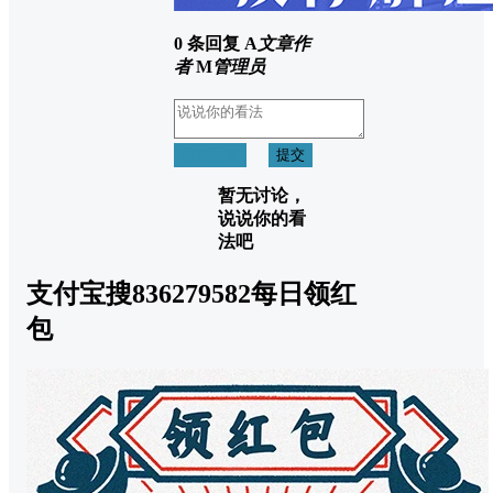
0 条回复
A
文章作
者
M
管理员
取消回复
提交
暂无讨论，
说说你的看
法吧
支付宝搜836279582每日领红
包