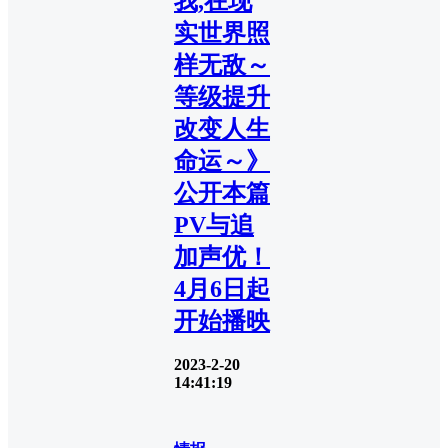
我,在现
实世界照
样无敌～
等级提升
改变人生
命运～》
公开本篇
PV与追
加声优！
4月6日起
开始播映
2023-2-20
14:41:19