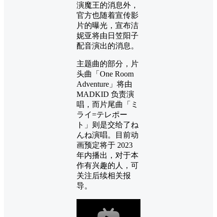
演魔王的消息外，
官方也随着宣传影
片的曝光，宣布洁
妮亚将由日笠阳子
配音演出的消息。
主题曲的部分，片
头曲「One Room
Adventure」将由
MADKID 负责演
唱，而片尾曲「ミ
ライ=テレポー
ト」则是交给了ね
んね演唱。目前动
画预定将于 2023
年内播出，对于本
作有兴趣的人，可
关注后续相关报
导。