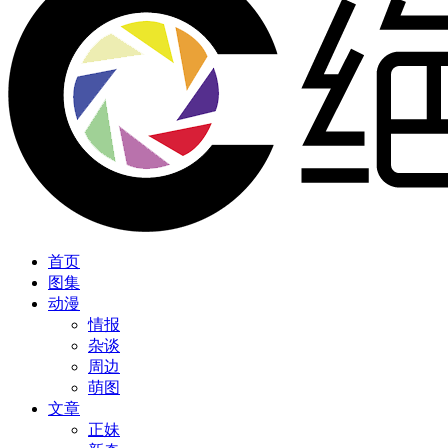
首页
图集
动漫
情报
杂谈
周边
萌图
文章
正妹