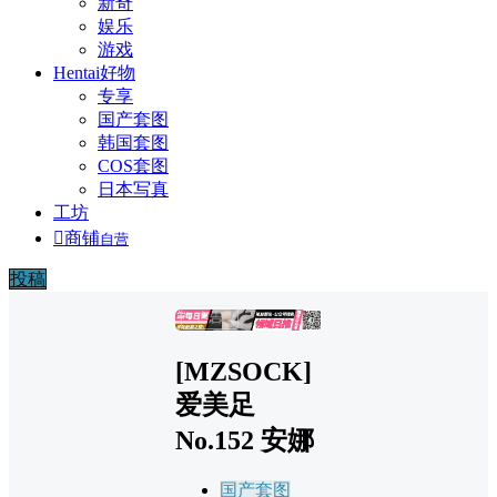
新奇
娱乐
游戏
Hentai好物
专享
国产套图
韩国套图
COS套图
日本写真
工坊

商铺
自营
投稿
广告
[MZSOCK]
爱美足
No.152 安娜
国产套图