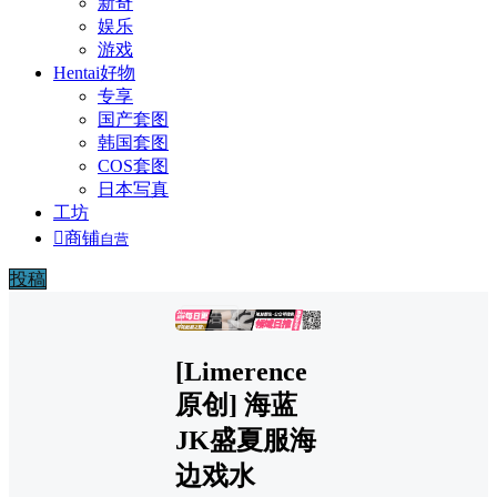
新奇
娱乐
游戏
Hentai好物
专享
国产套图
韩国套图
COS套图
日本写真
工坊

商铺
自营
投稿
广告
[Limerence
原创] 海蓝
JK盛夏服海
边戏水