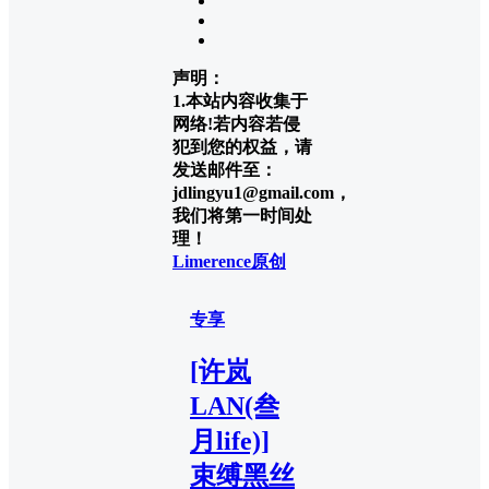
声明：
1.本站内容收集于
网络!若内容若侵
犯到您的权益，请
发送邮件至：
jdlingyu1@gmail.com，
我们将第一时间处
理！
Limerence原创
专享
[许岚
LAN(叁
月life)]
束缚黑丝