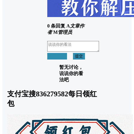
0 条回复
A
文章作
者
M
管理员
取消回复
提交
暂无讨论，
说说你的看
法吧
支付宝搜836279582每日领红
包