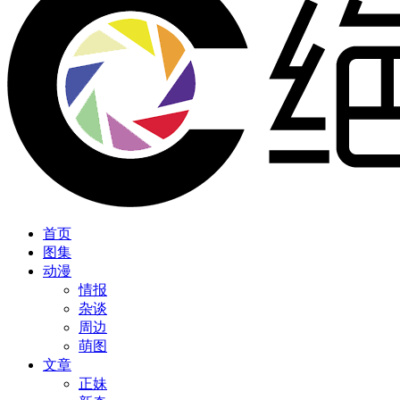
首页
图集
动漫
情报
杂谈
周边
萌图
文章
正妹