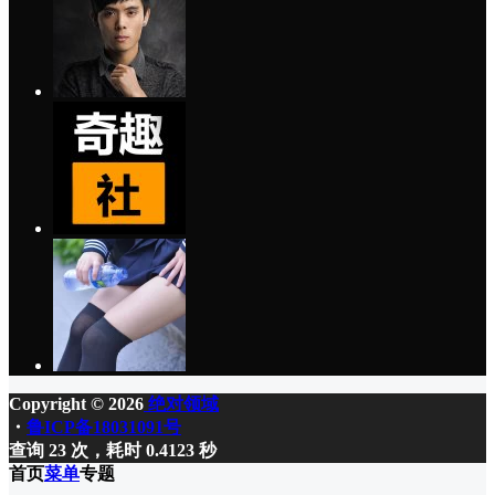
Copyright © 2026
绝对领域
・
鲁ICP备18031091号
查询 23 次，耗时 0.4123 秒
首页
菜单
专题