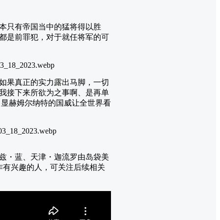
本只有帝国当中的猛将得以胜
们都是前罪犯，对于就任将军的可
如果真正的实力露出马脚，一切
我接下来所欲为之事啊、是再单
、显赫姆尔纳特的国威让全世界看
兹・蓝、天津・迦流罗由岛袋美
作有兴趣的人，可关注后续相关