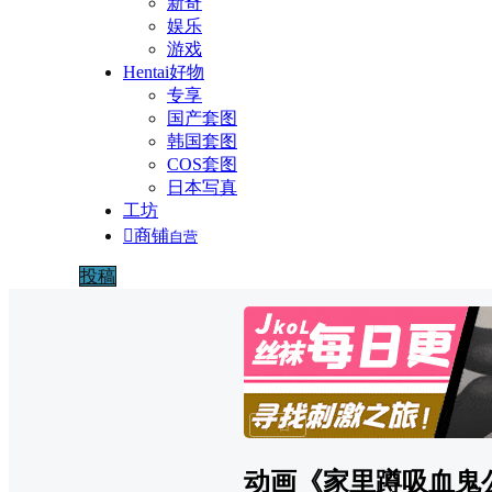
新奇
娱乐
游戏
Hentai好物
专享
国产套图
韩国套图
COS套图
日本写真
工坊

商铺
自营
投稿
广告
动画《家里蹲吸血鬼公