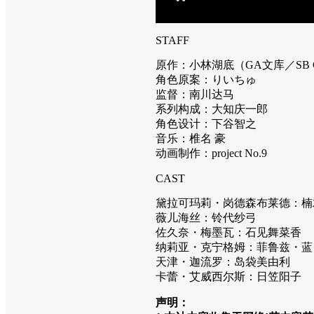
STAFF
原作：小林湖底（GA文库／SB Cr
角色原案：りいちゅ
监督：南川达马
系列构成：大知庆一郎
角色设计：下谷智之
音乐：椎名 豪
动画制作：project No.9
CAST
黛拉可玛莉・岗德森布莱德：楠
薇儿海丝：铃代纱弓
佐久奈・梅墨瓦：石见舞菜香
纳莉亚・克宁格姆：菲鲁兹・蓝
天津・迦流罗：岛袋美由利
卡蕾・艾威西尔斯：日笠阳子
声明：