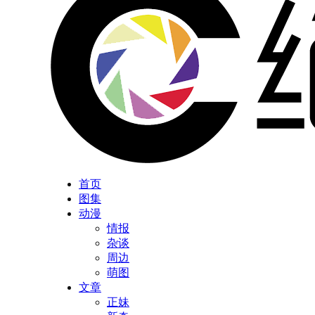
首页
图集
动漫
情报
杂谈
周边
萌图
文章
正妹