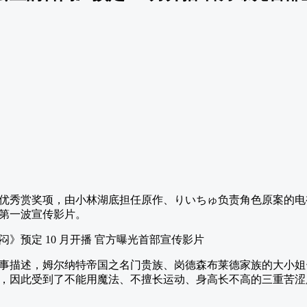
赏获得优秀赏奖项，由小林湖底担任原作、りいちゅ负责角色原案的
了第一波宣传影片。
事描述，姆尔纳特帝国之名门贵族、岗德森布莱德家族的大小姐
，因此受到了不能用魔法、不擅长运动、身高长不高的三重苦涩所