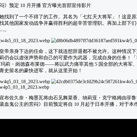
她找到了一个不得了的工作。其名为「七红天大将军」！这是原
频率找其他国家发动战争并赢得胜利的超辛苦管理职。再加上部下
…。
皇帝亲身下达的任命，这下就连想辞退都不被允许。这种情况下
莉仍会以虚张声势和自己的可爱作为武器，完成自身的任务！「
可玛莉・岗德森布莱德――将以武力痛宰其他 5 国全部的大将军
青史留名的豪快进军，就从这里开始！
宣布佐久奈・梅墨瓦将由石见舞菜香、纳莉亚・克宁格姆由菲鲁
吸血鬼公主的苦闷》目前预定将自 10 月起于日本开播，对于本