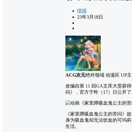
情报
23年3月18日
ACG次元
绝对领域 动漫区 UP主
改编自第 11 回GA文库大
闷》，官方于昨（17）日公开
《家里蹲吸血鬼公主的苦闷》故
身为吸血鬼却无法饮血的可玛莉
生活。