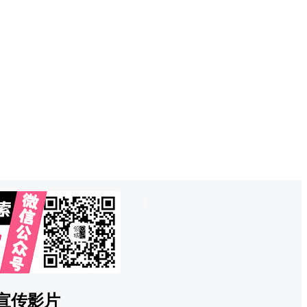
也想出现在这里？
联系QQ825242829
吧
!
部宣传影片