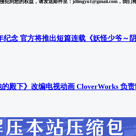
犯到您的权益，请发送邮件至：jdlingyu1@gmail.com，我
周年纪念 官方将推出短篇连载《妖怪少爷～
殿下》改编电视动画 CloverWorks 负