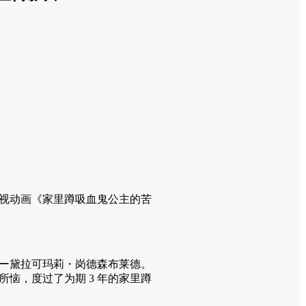
电视动画《家里蹲吸血鬼公主的苦
ー黛拉可玛莉・岗德森布莱德。
恼，度过了为期 3 年的家里蹲