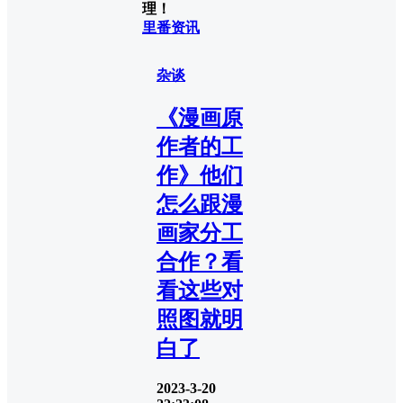
理！
里番资讯
杂谈
《漫画原
作者的工
作》他们
怎么跟漫
画家分工
合作？看
看这些对
照图就明
白了
2023-3-20