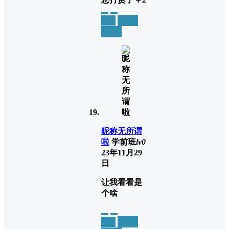
举报
置顶
回复
昵称无所谓
啦
学前班
lv0
23年11月29
日
让我看看是
个啥
举报
置顶