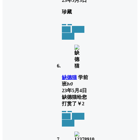
23年5月3日
珍藏
举报
置顶
回复
缺德猫
学前
班
lv0
23年5月4日
缺德猫
给您
打赏了
￥2
举报
置顶
回复