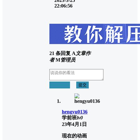
2023-3-25
22:06:56
21 条回复
A
文章作
者
M
管理员
取消回复
提交
hengyu0136
学前班
lv0
23年4月1日
现在的动画