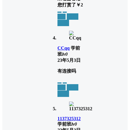
您打赏了
￥2
举报
置顶
回复
CCqq
学前
班
lv0
23年5月3日
有连接吗
举报
置顶
回复
1137325312
学前班
lv0