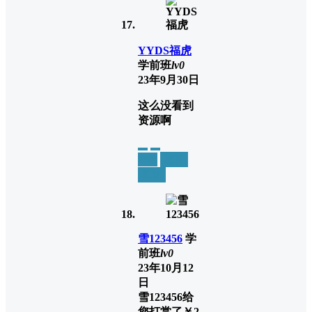
YYDS福虎
学前班
lv0
23年9月30日
这么没看到
资源啊
举报
置顶
回复
雪123456
学
前班
lv0
23年10月12
日
雪123456
给
您打赏了
￥2