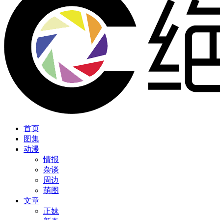
首页
图集
动漫
情报
杂谈
周边
萌图
文章
正妹