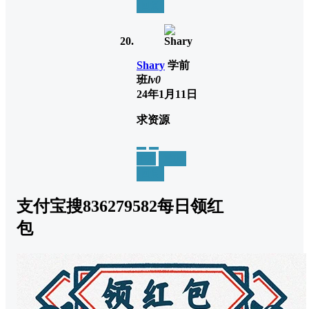
回复
Shary
学前
班
lv0
24年1月11日
求资源
举报
置顶
回复
支付宝搜836279582每日领红
包