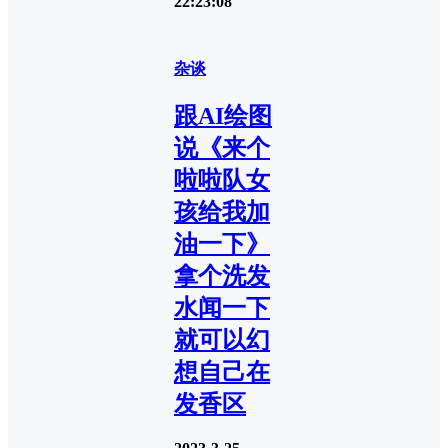
22:23:08
杂谈
跟AI绘图
说《来个
啦啦队女
孩给我加
油一下》
拿个洗发
水闻一下
就可以幻
想自己在
发香区