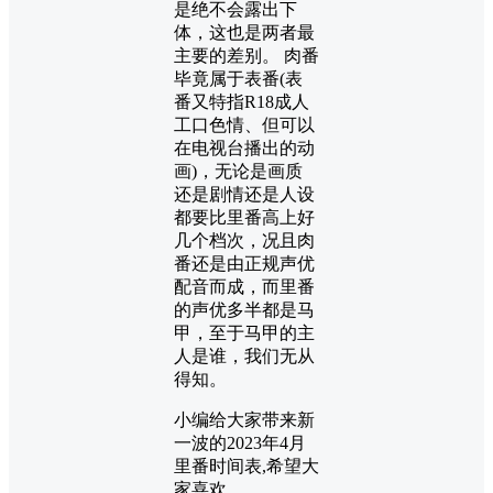
是绝不会露出下
体，这也是两者最
主要的差别。 肉番
毕竟属于表番(表
番又特指R18成人
工口色情、但可以
在电视台播出的动
画)，无论是画质
还是剧情还是人设
都要比里番高上好
几个档次，况且肉
番还是由正规声优
配音而成，而里番
的声优多半都是马
甲，至于马甲的主
人是谁，我们无从
得知。
小编给大家带来新
一波的2023年4月
里番时间表,希望大
家喜欢