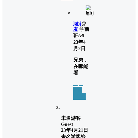
lghj
@
友
学前
班
lv0
23年4
月2日
兄弟，
在哪能
看
举报
回复
未名游客
Guest
23年4月21日
未名游客
给