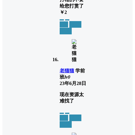
给您打赏了
￥2
举报
置顶
回复
老猫猫
学前
班
lv0
23年6月28日
现在资源太
难找了
举报
置顶
回复