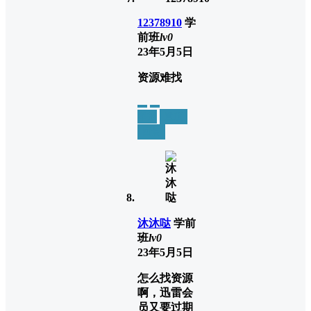
12378910
学
前班
lv0
23年5月5日
资源难找
举报
置顶
回复
沐沐哒
学前
班
lv0
23年5月5日
怎么找资源
啊，迅雷会
员又要过期