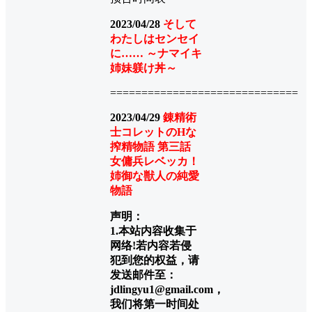
2023/04/28
そして
わたしはセンセイ
に…… ～ナマイキ
姉妹躾け丼～
==============================
2023/04/29
錬精術
士コレットのHな
搾精物語 第三話
女傭兵レベッカ！
姉御な獣人の純愛
物語
声明：
1.本站内容收集于
网络!若内容若侵
犯到您的权益，请
发送邮件至：
jdlingyu1@gmail.com，
我们将第一时间处