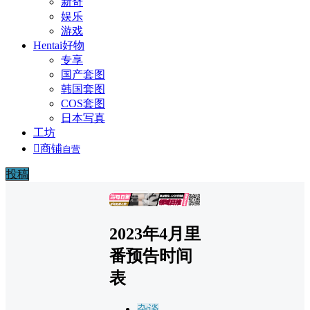
新奇
娱乐
游戏
Hentai好物
专享
国产套图
韩国套图
COS套图
日本写真
工坊

商铺
自营
投稿
广告
2023年4月里
番预告时间
表
杂谈