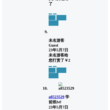
了
举报
置顶
回复
未名游客
Guest
23年5月7日
未名游客
给
您打赏了
￥2
举报
置顶
回复
a8523529
学
前班
lv0
23年5月7日