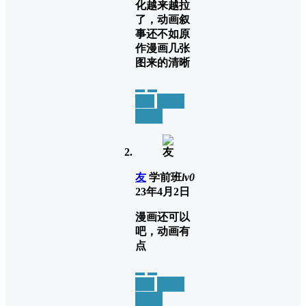
化越来越拉
了，动画叙
事还不如原
作漫画几张
图来的清晰
举报
置顶
回复
友
学前班
lv0
23年4月2日
漫画还可以
吧，动画有
点
举报
置顶
回复