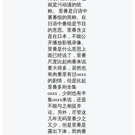
就是污动漫的统
称。 里番是日语中
裏番组的简称。在
日语中番组是节目
的意思。里番含义
是在日本，不能公
开播放影视录像。
里番是什么意思上
面已经说了，里番
尺度比起肉番来说
要大得多，居然也
有肉番里有过ooxx
的剧情，但是比起
里番多则全集
ooxx，少则也有半
集ooxx来说，还是
不能与之相提并
论。另外，尽管这
几年无码里番少之
又少，但是里番是
露出下体，而肉番