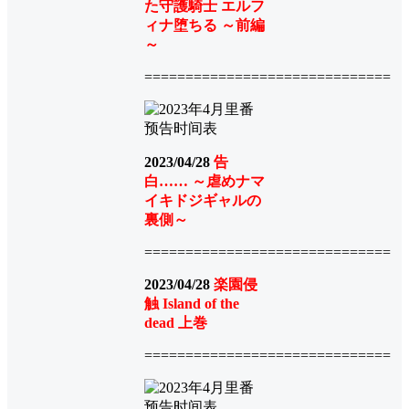
た守護騎士 エルフ
ィナ堕ちる ～前編
～
==============================
2023/04/28
告
白…… ～虐めナマ
イキドジギャルの
裏側～
==============================
2023/04/28
楽園侵
触 Island of the
dead 上巻
==============================