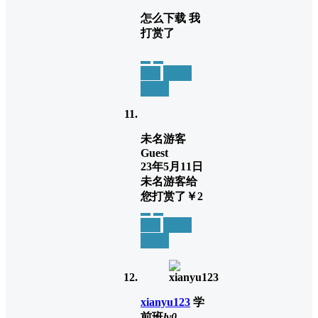
怎么下载 我
打赏了
举报
置顶
回复
未名游客
Guest
23年5月11日
未名游客
给
您打赏了
￥2
举报
置顶
回复
xianyu123
学
前班
lv0