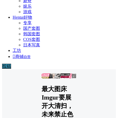
新奇
娱乐
游戏
Hentai好物
专享
国产套图
韩国套图
COS套图
日本写真
工坊

商铺
自营
投稿
广告
最大图床
Imgur要展
开大清扫，
未来禁止色