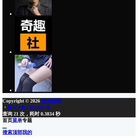
Copyright © 2026
绝对领域
・
鲁ICP备18031091号
查询 21 次，耗时 0.3834 秒
首页
菜单
专题
搜索
顶部
我的