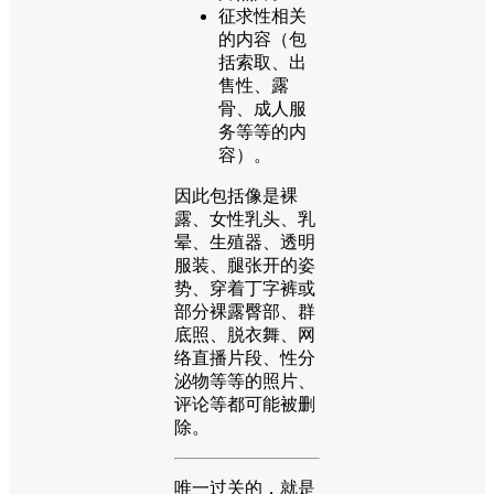
征求性相关
的内容（包
括索取、出
售性、露
骨、成人服
务等等的内
容）。
因此包括像是裸
露、女性乳头、乳
晕、生殖器、透明
服装、腿张开的姿
势、穿着丁字裤或
部分裸露臀部、群
底照、脱衣舞、网
络直播片段、性分
泌物等等的照片、
评论等都可能被删
除。
唯一过关的，就是