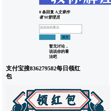
0 条回复
A
文章作
者
M
管理员
取消回复
提交
暂无讨论，
说说你的看
法吧
支付宝搜836279582每日领红
包