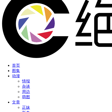
首页
图集
动漫
情报
杂谈
周边
萌图
文章
正妹