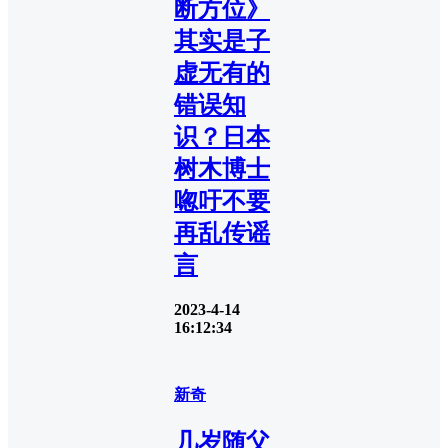
断方位》
其实是子
虚无有的
错误知
识？日本
树木博士
唿吁不要
再乱传谣
言
2023-4-14
16:12:34
新奇
几岁随父