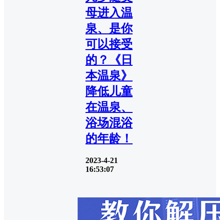
母进入温
泉、是你
可以接受
的？《日
本温泉》
降低儿童
在温泉、
浴场混浴
的年龄！
2023-4-21
16:53:07