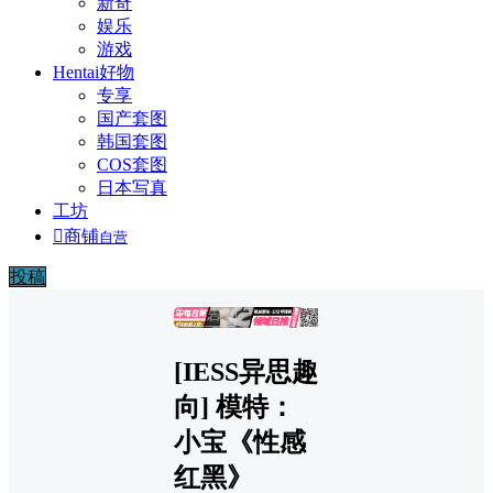
新奇
娱乐
游戏
Hentai好物
专享
国产套图
韩国套图
COS套图
日本写真
工坊

商铺
自营
投稿
广告
[IESS异思趣
向] 模特：
小宝《性感
红黑》