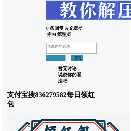
0 条回复
A
文章作
者
M
管理员
取消回复
提交
暂无讨论，
说说你的看
法吧
支付宝搜836279582每日领红
包