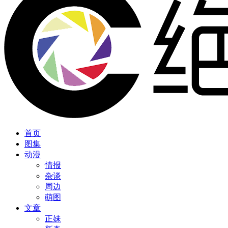
首页
图集
动漫
情报
杂谈
周边
萌图
文章
正妹