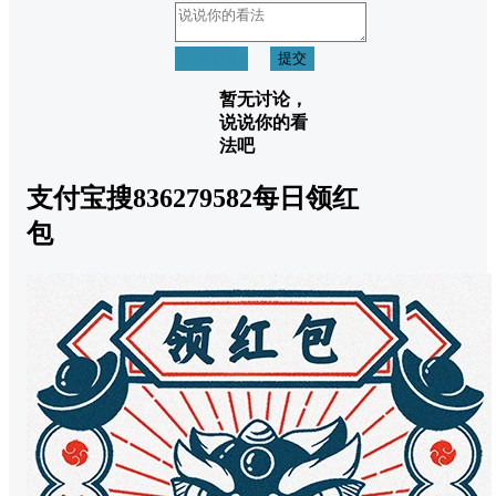
取消回复
提交
暂无讨论，
说说你的看
法吧
支付宝搜836279582每日领红
包