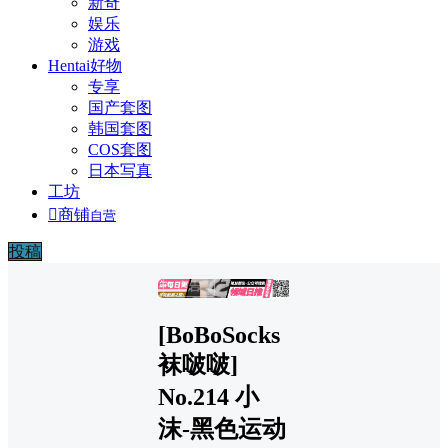
新奇
娱乐
游戏
Hentai好物
专享
国产套图
韩国套图
COS套图
日本写真
工坊

商铺
自营
投稿
广告
[BoBoSocks
袜啵啵]
No.214 小
沫-黑色运动