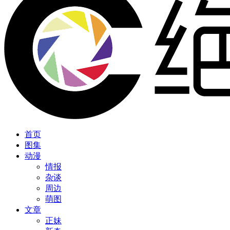
首页
图集
动漫
情报
杂谈
周边
萌图
文章
正妹