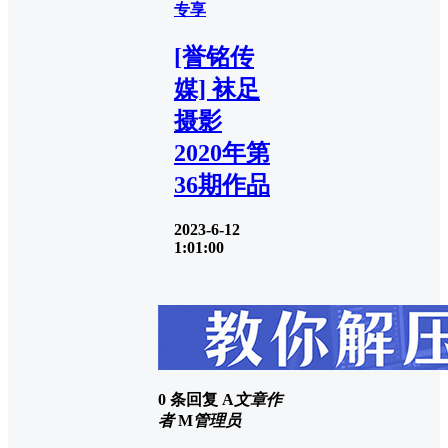
专享
[誉铭传
媒] 袜足
摄影
2020年第
36期作品
2023-6-12
1:01:00
0 条回复
A
文章作
者
M
管理员