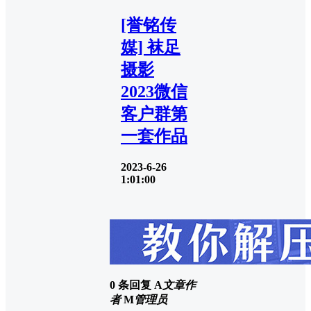
[誉铭传
媒] 袜足
摄影
2023微信
客户群第
一套作品
2023-6-26
1:01:00
0 条回复
A
文章作
者
M
管理员