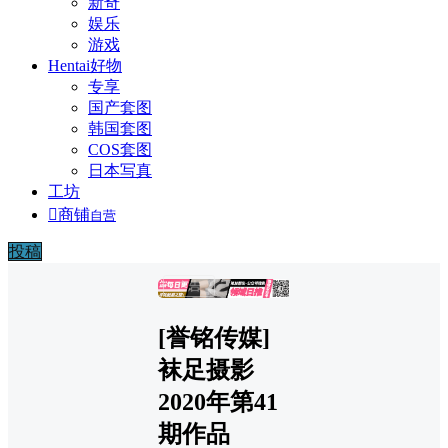
新奇
娱乐
游戏
Hentai好物
专享
国产套图
韩国套图
COS套图
日本写真
工坊

商铺
自营
投稿
广告
[誉铭传媒]
袜足摄影
2020年第41
期作品