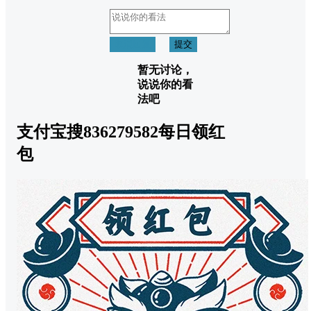
取消回复
提交
暂无讨论，
说说你的看
法吧
支付宝搜836279582每日领红
包