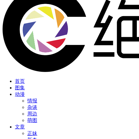
首页
图集
动漫
情报
杂谈
周边
萌图
文章
正妹