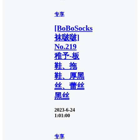
专享
[BoBoSocks
袜啵啵]
No.219
稚予-板
鞋、拖
鞋、厚黑
丝、蕾丝
黑丝
2023-6-24
1:01:00
专享