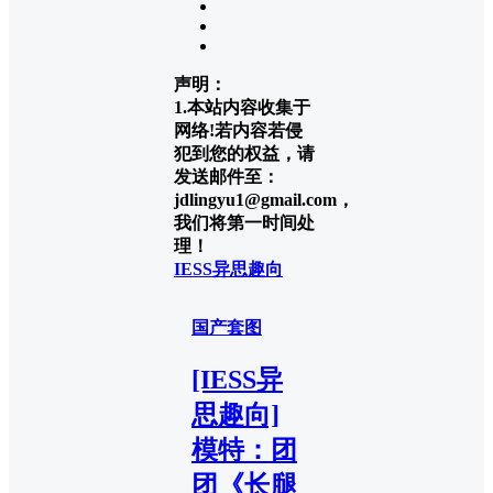
声明：
1.本站内容收集于
网络!若内容若侵
犯到您的权益，请
发送邮件至：
jdlingyu1@gmail.com，
我们将第一时间处
理！
IESS异思趣向
国产套图
[IESS异
思趣向]
模特：团
团《长腿