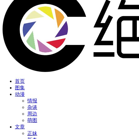
首页
图集
动漫
情报
杂谈
周边
萌图
文章
正妹