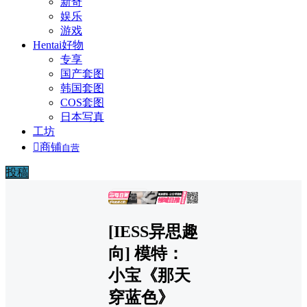
新奇
娱乐
游戏
Hentai好物
专享
国产套图
韩国套图
COS套图
日本写真
工坊

商铺
自营
投稿
广告
[IESS异思趣
向] 模特：
小宝《那天
穿蓝色》