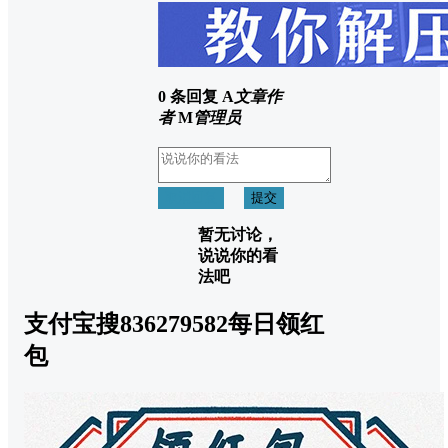
0 条回复
A
文章作
者
M
管理员
取消回复
提交
暂无讨论，
说说你的看
法吧
支付宝搜836279582每日领红
包