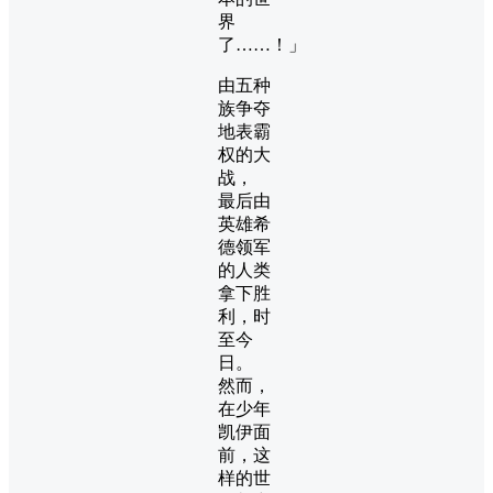
界
了……！」
由五种
族争夺
地表霸
权的大
战，
最后由
英雄希
德领军
的人类
拿下胜
利，时
至今
日。
然而，
在少年
凯伊面
前，这
样的世