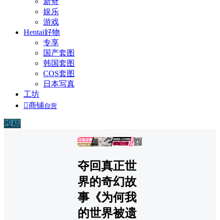
新奇
娱乐
游戏
Hentai好物
专享
国产套图
韩国套图
COS套图
日本写真
工坊

商铺
自营
投稿
广告
夺回真正世
界的奇幻故
事《为何我
的世界被遗