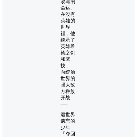
改写的
命运。
在没有
英雄的
世界
裡，他
继承了
英雄希
德之剑
和武
技，
向统治
世界的
强大敌
方种族
开战
──
遭世界
遗忘的
少年
「夺回