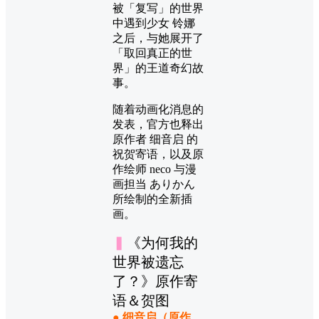
被「复写」的世界
中遇到少女 铃娜
之后，与她展开了
「取回真正的世
界」的王道奇幻故
事。
随着动画化消息的
发表，官方也释出
原作者 细音启 的
祝贺寄语，以及原
作绘师 neco 与漫
画担当 ありかん
所绘制的全新插
画。
▍
《为何我的
世界被遗忘
了？》原作寄
语＆贺图
● 细音启（原作