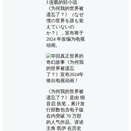
J 连载的轻小说
《为何我的世界被
遗忘了？》（なぜ
僕の世界を誰も覚
えていないの
か？），宣布将于
2024 年改编为电视
动画。
《为何我的世界被
遗忘了？》是由 细
音启 执笔，累计发
行部数包含电子版
在内突破 70 万部
的人气作品。讲述
主角 凯伊 在历史