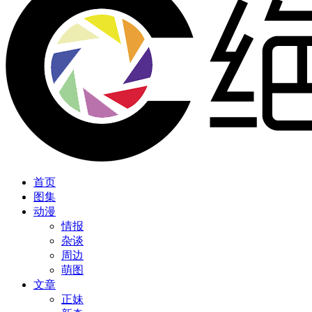
首页
图集
动漫
情报
杂谈
周边
萌图
文章
正妹