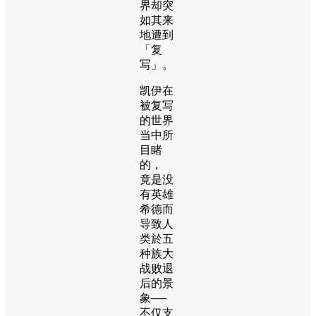
界却突
如其来
地遭到
「复
写」。
凯伊在
被复写
的世界
当中所
目睹
的，
竟是没
有英雄
希德而
导致人
类於五
种族大
战败退
后的景
象──
不仅支