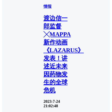
情报
渡边信一
郎监督
╳MAPPA
新作动画
《LAZARUS》
发表！讲
述近未来
因药物发
生的全球
危机
2023-7-24
21:02:48