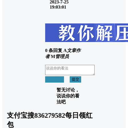
2023-7-25
19:03:01
0 条回复
A
文章作
者
M
管理员
取消回复
提交
暂无讨论，
说说你的看
法吧
支付宝搜836279582每日领红
包