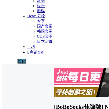
新奇
娱乐
游戏
Hentai好物
专享
国产套图
韩国套图
COS套图
日本写真
工坊

商铺
自营
投稿
广告
[BoBoSocks袜啵