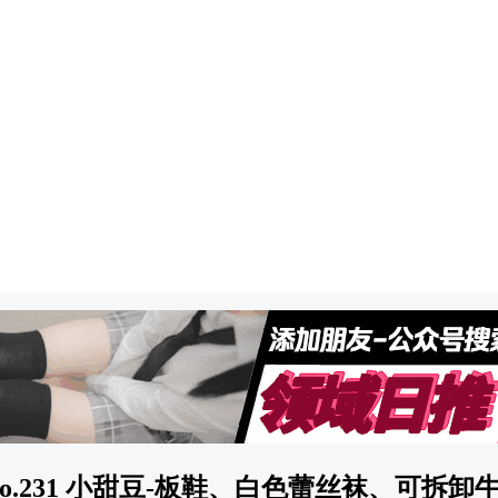
啵] No.231 小甜豆-板鞋、白色蕾丝袜、可