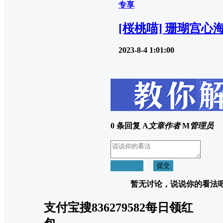
专享
[桜桃喵] 珊瑚宫心
2023-8-4 1:01:00
0 条回复
A
文章作者
M
管理员
取消回复
提交
暂无讨论，说说你的看法
支付宝搜836279582每日领红