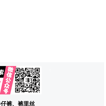
也想出现在这里？
联系QQ825242829
吧
!
拆卸牛仔裤、裤里丝