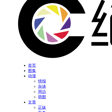
首页
图集
动漫
情报
杂谈
周边
萌图
文章
正妹