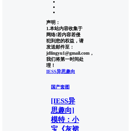
声明：
1.本站内容收集于
网络!若内容若侵
犯到您的权益，请
发送邮件至：
jdlingyu1@gmail.com，
我们将第一时间处
理！
IESS异思趣向
国产套图
[IESS异
思趣向]
模特：小
宝《灰裙