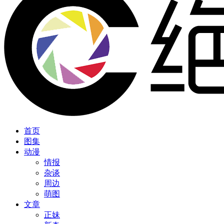
首页
图集
动漫
情报
杂谈
周边
萌图
文章
正妹