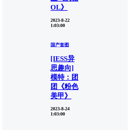
OL》
2023-8-22
1:03:00
国产套图
[IESS异
思趣向]
模特：团
团《粉色
美甲》
2023-8-24
1:03:00