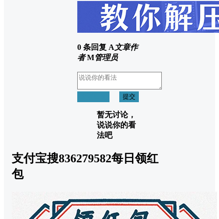
0 条回复
A
文章作
者
M
管理员
取消回复
提交
暂无讨论，
说说你的看
法吧
支付宝搜836279582每日领红
包