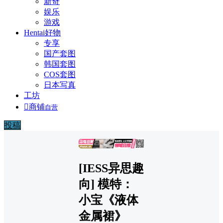
新奇
娱乐
游戏
Hentai好物
专享
国产套图
韩国套图
COS套图
日本写真
工坊

商铺
自营
投稿
广告
[IESS异思趣
向] 模特：
小宝《液体
金属裙》