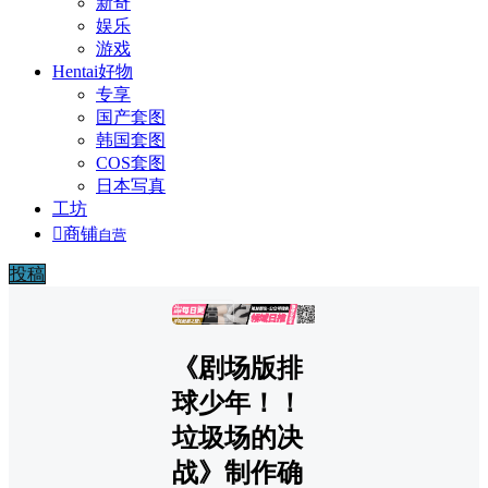
新奇
娱乐
游戏
Hentai好物
专享
国产套图
韩国套图
COS套图
日本写真
工坊

商铺
自营
投稿
广告
《剧场版排
球少年！！
垃圾场的决
战》制作确