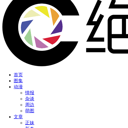
首页
图集
动漫
情报
杂谈
周边
萌图
文章
正妹