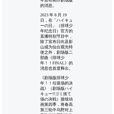
年宣布制作剧场版
的消息。
2023 年 8 月 19
日，在「ハイキュ
ーの日」（排球少
年纪念日）官方的
直播特别节目中，
除了宣布日向及影
山成为仙台观光特
使之外，剧场版二
部曲《排球少
年！！FINAL》的
消息也首度释出。
《剧场版排球少
年！！垃圾场的决
战》（剧场版ハイ
キュー!!ゴミ捨て
场の决戦）接续动
画第四季，将春高
第三轮中乌野对上