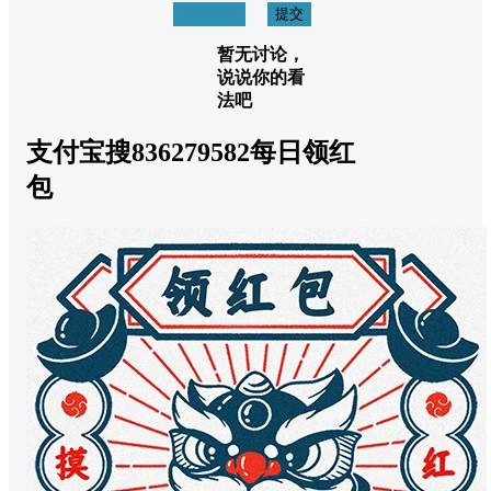
取消回复
提交
暂无讨论，
说说你的看
法吧
支付宝搜836279582每日领红
包