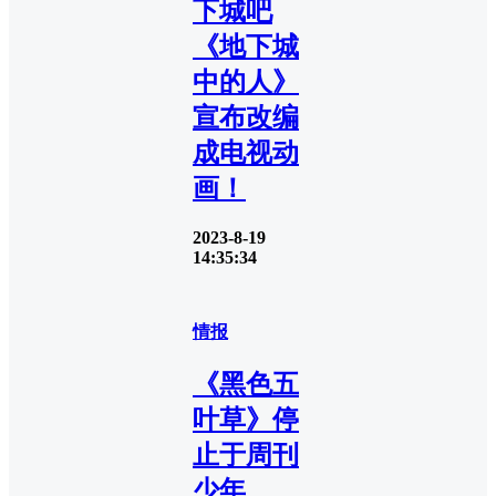
下城吧
《地下城
中的人》
宣布改编
成电视动
画！
2023-8-19
14:35:34
情报
《黑色五
叶草》停
止于周刊
少年