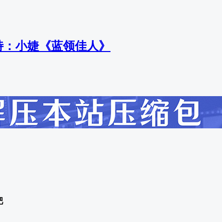
 模特：小婕《蓝领佳人》
吧