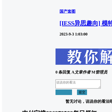
国产套图
[IESS异思趣向]
2023-9-3 1:03:00
0 条回复
A
文章作者
M
管理员
取消回复
提交
暂无讨论，说说你的看法