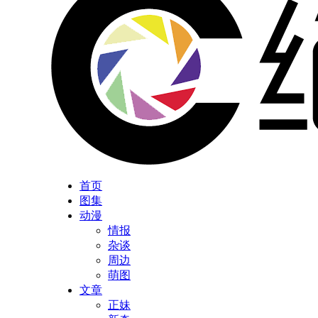
首页
图集
动漫
情报
杂谈
周边
萌图
文章
正妹