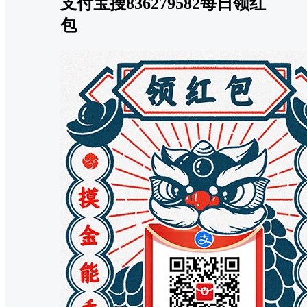
支付宝搜836279582每日领红
包