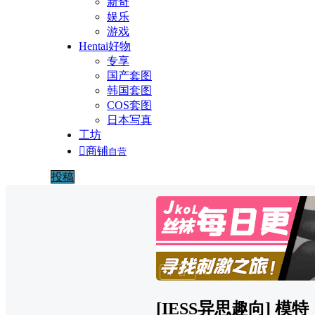
新奇
娱乐
游戏
Hentai好物
专享
国产套图
韩国套图
COS套图
日本写真
工坊

商铺
自营
投稿
广告
[IESS异思趣向] 