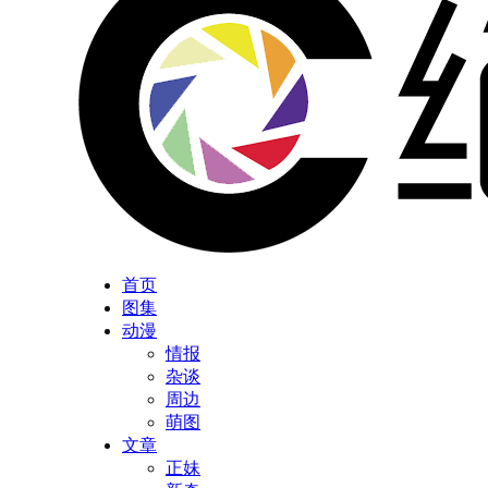
首页
图集
动漫
情报
杂谈
周边
萌图
文章
正妹