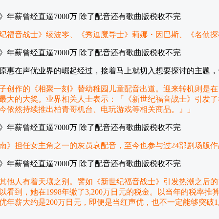
纪福音战士》绫波零、《秀逗魔导士》莉娜・因巴斯、《名侦探
原惠在声优业界的崛起经过，接着马上就切入想要探讨的主题，
美子创作的《相聚一刻》替幼稚园儿童配音出道。迎来转机则是在1
最大的大奖。业界相关人士表示：『《新世纪福音战士》引发了
是如今依然持续推出柏青哥机台、电玩游戏等相关商品。』」
柯南》担任女主角之一的灰员哀配音，至今也参与过24部剧场版
其他人有着天壤之别。譬如《新世纪福音战士》引发热潮之后的1
到，她在1998年缴了3,200万日元的税金。以当年的税率推算
年薪大约是200万日元，即便是当红声优，也不一定能够突破1,