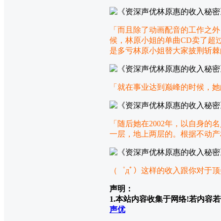
「而且除了动画配音的工作之外
候，林原小姐的单曲CD卖了超
是多亏林原小姐替大家披荆斩棘
「就在事业达到巅峰的时候，她
「随后她在2002年，以自身的
一层，地上两层的。根据不动产
（゜дﾟ）这样的收入跟你对于
声明：
1.本站内容收集于网络!若内容若侵
声优