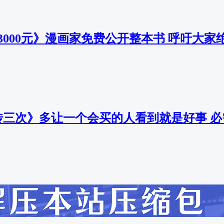
卖3000元》漫画家免费公开整本书 呼吁大
传三次》多让一个会买的人看到就是好事 必