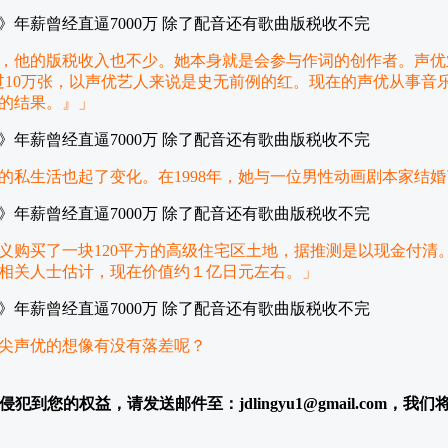
，他的版税收入也不少。她本身就是会参与作词的创作者。声优业
过10万张，以声优艺人来说是史无前例的红。现在的声优从事音
的结果。』」
的私生活也起了变化。在1998年，她与一位男性动画剧本家结
名义购买了一块120平方的高级住宅区土地，据推测是以现金付清。
相关人士估计，现在价值约１亿日元左右。」
顶尖声优的想像有没有落差呢？
犯到您的权益，请发送邮件至：jdlingyu1@gmail.com，我