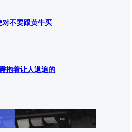
家绝对不要跟黄牛买
需抱着让人退追的