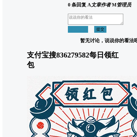
0 条回复
A
文章作者
M
管理员
取消回复
提交
暂无讨论，说说你的看法
支付宝搜836279582每日领红
包