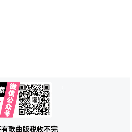
也想出现在这里？
联系QQ825242829
吧
!
还有歌曲版税收不完