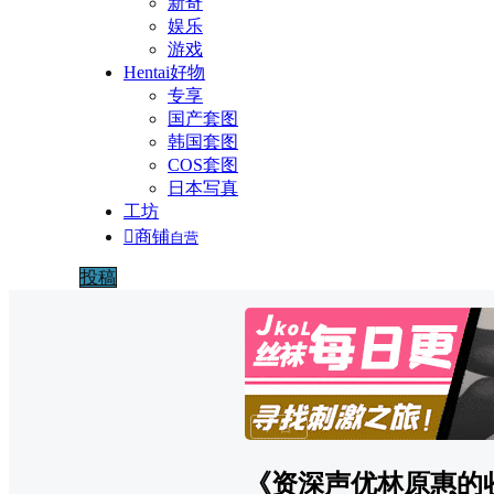
新奇
娱乐
游戏
Hentai好物
专享
国产套图
韩国套图
COS套图
日本写真
工坊

商铺
自营
投稿
广告
《资深声优林原惠的收