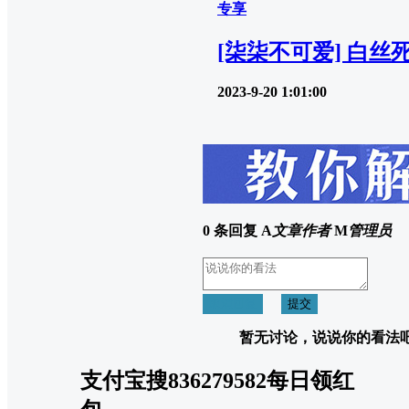
专享
[柒柒不可爱] 白丝
2023-9-20 1:01:00
0 条回复
A
文章作者
M
管理员
取消回复
提交
暂无讨论，说说你的看法
支付宝搜836279582每日领红