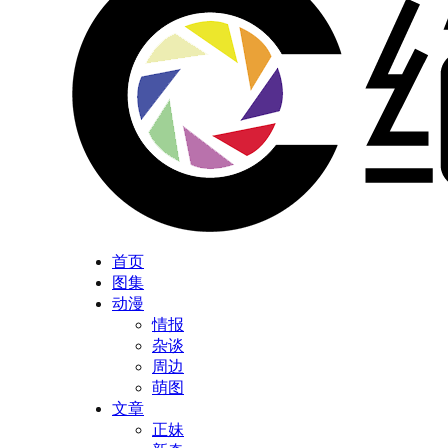
首页
图集
动漫
情报
杂谈
周边
萌图
文章
正妹