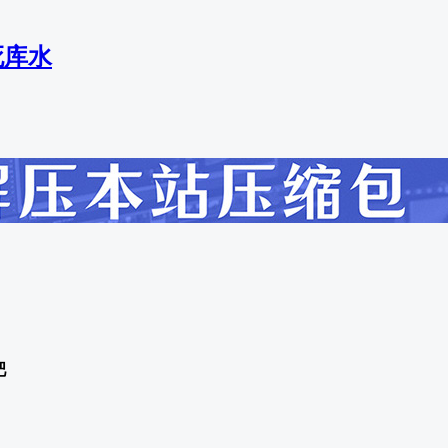
死库水
吧