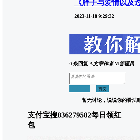
《胖子与爱情以及
2023-11-18 9:29:32
0 条回复
A
文章作者
M
管理员
取消回复
提交
暂无讨论，说说你的看法
支付宝搜836279582每日领红
包