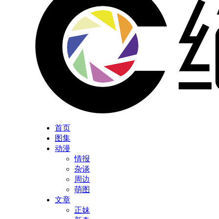
首页
图集
动漫
情报
杂谈
周边
萌图
文章
正妹