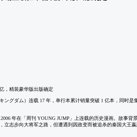
ングダム）连载 17 年，单行本累计销量突破 1 亿本，同时
006 年在「周刊 YOUNG JUMP」上连载的历史漫画。故
，立志步向大将军之路，但遭遇到因政变而被追杀的秦国大王嬴