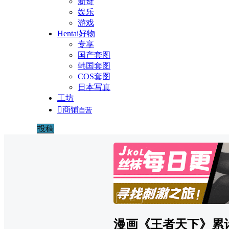
新奇
娱乐
游戏
Hentai好物
专享
国产套图
韩国套图
COS套图
日本写真
工坊

商铺
自营
投稿
广告
漫画《王者天下》累