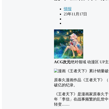
情报
23年11月17日
ACG次元
绝对领域 动漫区 UP主
原泰久漫画作品《王者天下》（キ
破亿的纪录。
《王者天下》是漫画家原泰久于 2
年「李信」在战事频繁的乱世中
转变……