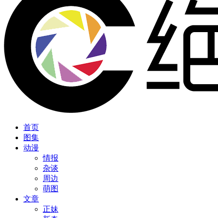
首页
图集
动漫
情报
杂谈
周边
萌图
文章
正妹