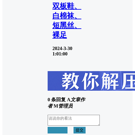
双板鞋、
白棉袜、
短黑丝、
裸足
2024-3-30
1:01:00
0 条回复
A
文章作
者
M
管理员
取消回复
提交