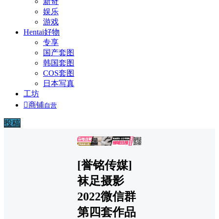
新奇
娱乐
游戏
Hentai好物
专享
国产套图
韩国套图
COS套图
日本写真
工坊

商铺
自营
投稿
广告
[誉铭传媒]
袜足摄影
2022微信群
第四套作品