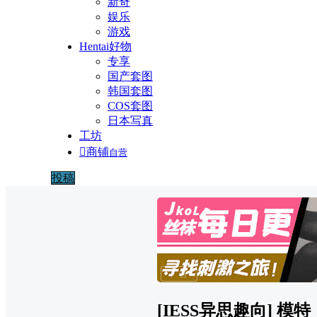
新奇
娱乐
游戏
Hentai好物
专享
国产套图
韩国套图
COS套图
日本写真
工坊

商铺
自营
投稿
广告
[IESS异思趣向] 