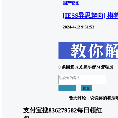
国产套图
[IESS异思趣向]
2024-4-12 9:51:53
0 条回复
A
文章作者
M
管理员
取消回复
提交
暂无讨论，说说你的看法
支付宝搜836279582每日领红