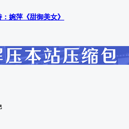
 模特：婉萍《甜御美女》
吧