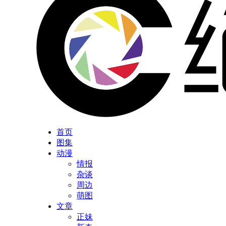
首页
图集
动漫
情报
杂谈
周边
萌图
文章
正妹