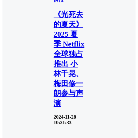
《光死去
的夏天》
2025 夏
季 Netflix
全球独占
推出 小
林千晃、
梅田修一
朗参与声
演
2024-11-28
10:21:33