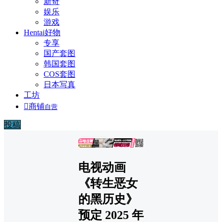
新奇
娱乐
游戏
Hentai好物
专享
国产套图
韩国套图
COS套图
日本写真
工坊

商铺
自营
投稿
广告
电视动画
《转生恶女
的黑历史》
预定 2025 年