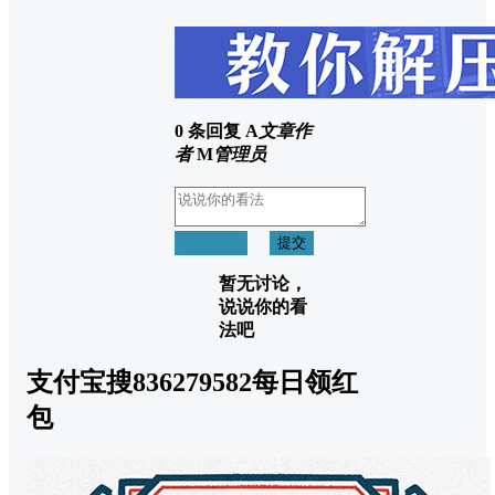
0 条回复
A
文章作
者
M
管理员
取消回复
提交
暂无讨论，
说说你的看
法吧
支付宝搜836279582每日领红
包