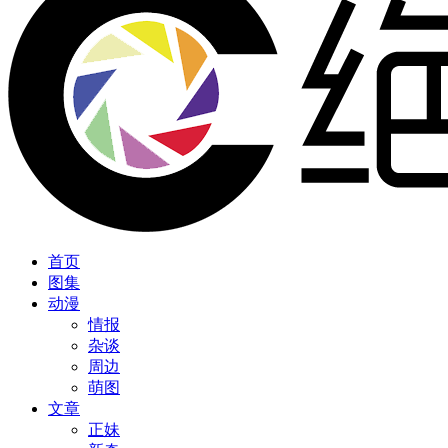
首页
图集
动漫
情报
杂谈
周边
萌图
文章
正妹