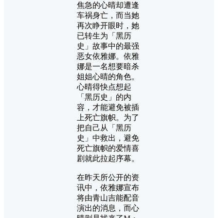
焦急的心晴却遭逢
车祸身亡，而当她
再次睁开眼时，她
已转生为「黑历
史」故事中的最强
恶女依雅娜。依雅
娜是一名想要暗杀
姐姐心晴的角色。
心晴得快点想起
「黑历史」的内
容，才能避免被插
上死亡旗帜。为了
把自己从「黑历
史」中救出，避免
死亡旗帜的爱情喜
剧就此拉起序幕。
在昨天所公开的资
讯中，依雅娜宣布
将由青山吉能配音
演出的消息，而心