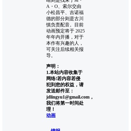
晴则是找来了M・
A・O、索尔交由
小松昌平、吉诺福
德的部分则是古川
慎负责配音。目前
动画预定将于 2025
年年内开播，对于
本作有兴趣的人，
可关注后续相关报
导。
声明：
1.本站内容收集于
网络!若内容若侵
犯到您的权益，请
发送邮件至：
jdlingyu1@gmail.com，
我们将第一时间处
理！
动画
情报