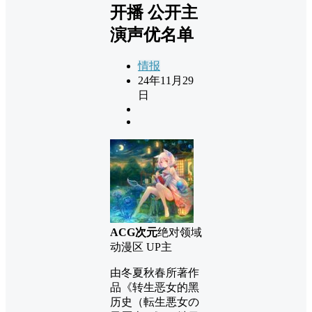
开播 公开主
演声优名单
情报
24年11月29
日
ACG次元
绝对领域
动漫区 UP主
由冬夏秋春所著作
品《转生恶女的黑
历史（転生悪女の