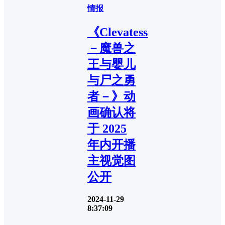
情报
《Clevatess
－魔兽之
王与婴儿
与尸之勇
者－》动
画确认将
于 2025
年内开播
主视觉图
公开
2024-11-29
8:37:09