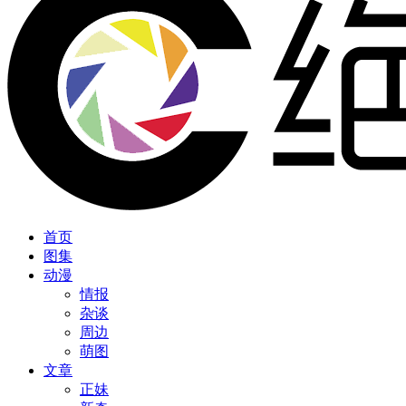
首页
图集
动漫
情报
杂谈
周边
萌图
文章
正妹