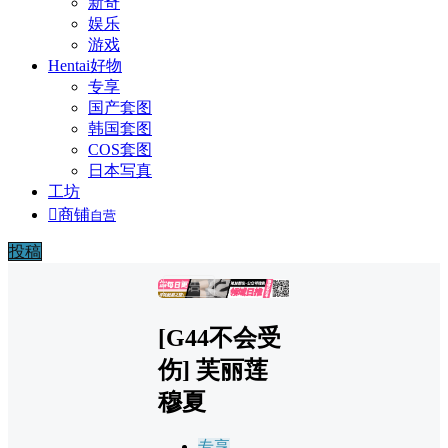
新奇
娱乐
游戏
Hentai好物
专享
国产套图
韩国套图
COS套图
日本写真
工坊

商铺
自营
投稿
广告
[G44不会受
伤] 芙丽莲
穆夏
专享