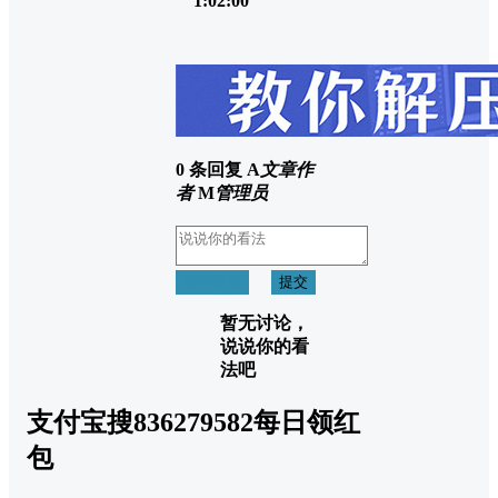
1:02:00
0 条回复
A
文章作
者
M
管理员
取消回复
提交
暂无讨论，
说说你的看
法吧
支付宝搜836279582每日领红
包