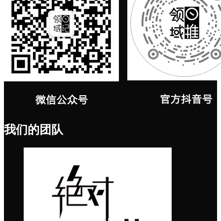
我们的团队