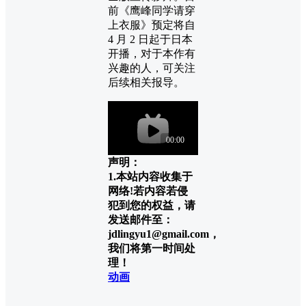
前《鹰峰同学请穿
上衣服》预定将自
4 月 2 日起于日本
开播，对于本作有
兴趣的人，可关注
后续相关报导。
声明：
1.本站内容收集于
网络!若内容若侵
犯到您的权益，请
发送邮件至：
jdlingyu1@gmail.com，
我们将第一时间处
理！
动画