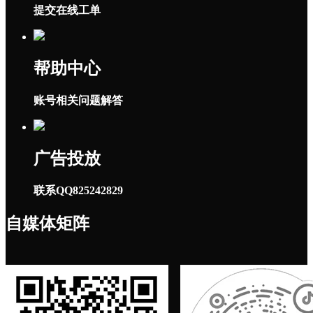
提交在线工单
帮助中心
账号相关问题解答
广告投放
联系QQ825242829
自媒体矩阵