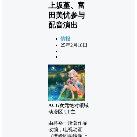
上坂堇、富
田美忧参与
配音演出
情报
25年2月18日
ACG次元
绝对领域
动漫区 UP主
由柊裕一所著作品
改编，电视动画
《鹰峰同学请穿上