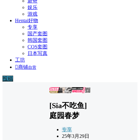
新奇
娱乐
游戏
Hentai好物
专享
国产套图
韩国套图
COS套图
日本写真
工坊

商铺
自营
投稿
广告
[Sia不吃鱼]
庭园春梦
专享
25年3月29日