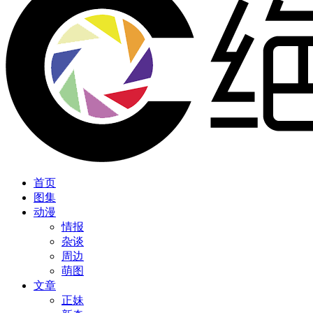
首页
图集
动漫
情报
杂谈
周边
萌图
文章
正妹