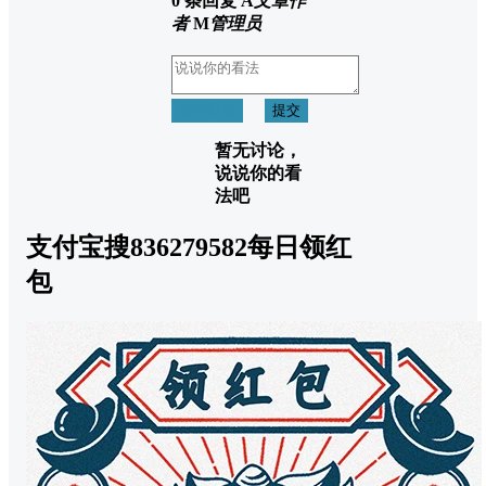
0 条回复
A
文章作
者
M
管理员
取消回复
提交
暂无讨论，
说说你的看
法吧
支付宝搜836279582每日领红
包