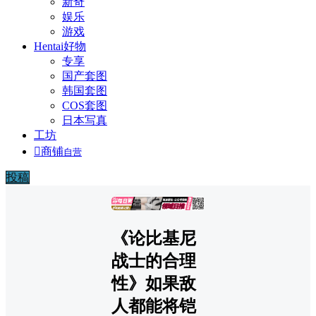
新奇
娱乐
游戏
Hentai好物
专享
国产套图
韩国套图
COS套图
日本写真
工坊

商铺
自营
投稿
广告
《论比基尼
战士的合理
性》如果敌
人都能将铠