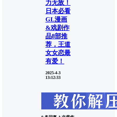
力无敌！
日本必看
GL漫画
&戏剧作
品8部推
荐，王道
女女恋最
有爱！
2025-4-3
13:12:33