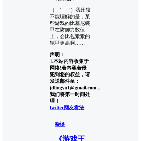
（ ´_ゝ`）我比较
不能理解的是，某
些游戏的比基尼装
甲在防御力数值
上，会比包紧紧的
铠甲更高啊……
声明：
1.本站内容收集于
网络!若内容若侵
犯到您的权益，请
发送邮件至：
jdlingyu1@gmail.com，
我们将第一时间处
理！
twitter
网友看法
杂谈
《游戏王