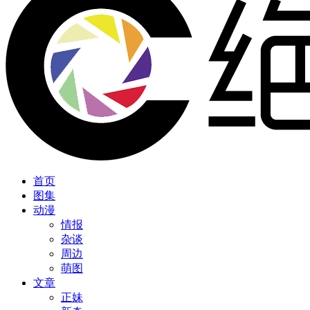
首页
图集
动漫
情报
杂谈
周边
萌图
文章
正妹