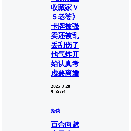
收藏家Ｖ
Ｓ老婆》
卡牌被强
卖还被乱
丢刮伤了
他气炸开
始认真考
虑要离婚
2025-3-28
9:55:54
杂谈
百合向魅