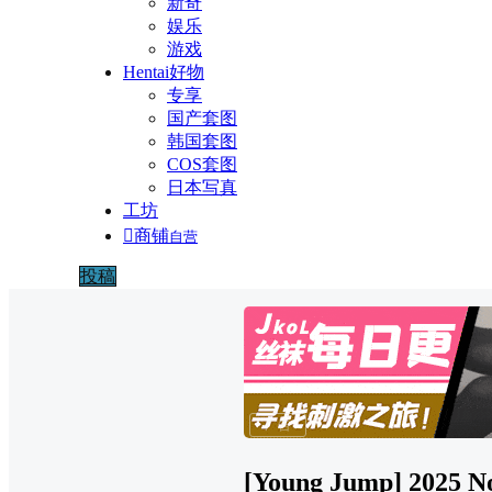
新奇
娱乐
游戏
Hentai好物
专享
国产套图
韩国套图
COS套图
日本写真
工坊

商铺
自营
投稿
广告
[Young Jump] 2025