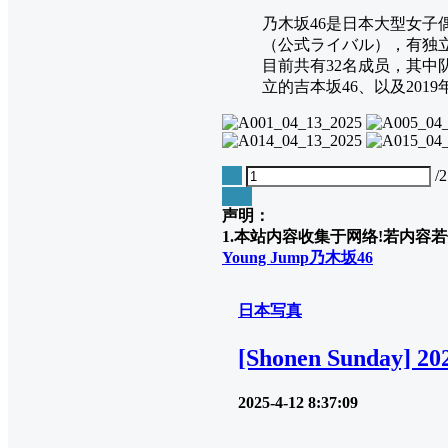
乃木坂46是日本大型女子偶
（公式ライバル），有独立
目前共有32名成员，其中队
立的吉本坂46、以及201
1
2
/
❮
❯
声明：
1.本站内容收集于网络!若内容若侵
Young Jump
乃木坂46
日本写真
[Shonen Sunday] 2
2025-4-12 8:37:09