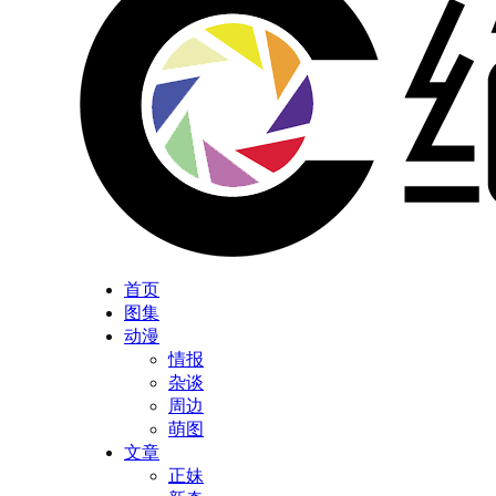
首页
图集
动漫
情报
杂谈
周边
萌图
文章
正妹