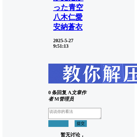
った青空
八木仁愛
安納蒼衣
2025-5-27
9:51:13
0 条回复
A
文章作
者
M
管理员
取消回复
提交
暂无讨论，