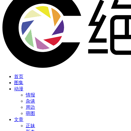
首页
图集
动漫
情报
杂谈
周边
萌图
文章
正妹