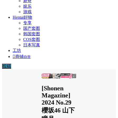
新奇
娱乐
游戏
Hentai好物
专享
国产套图
韩国套图
COS套图
日本写真
工坊

商铺
自营
投稿
广告
[Shonen
Magazine]
2024 No.29
櫻坂46 山下