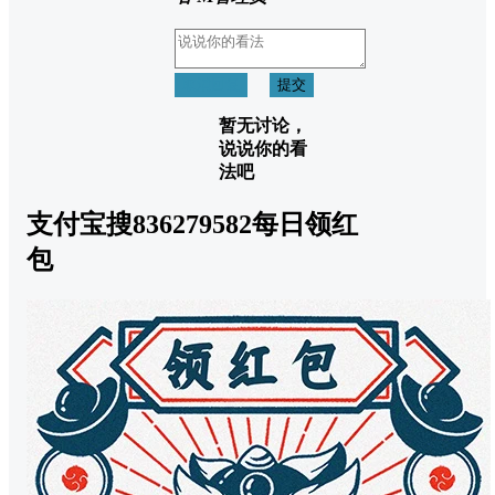
取消回复
提交
暂无讨论，
说说你的看
法吧
支付宝搜836279582每日领红
包