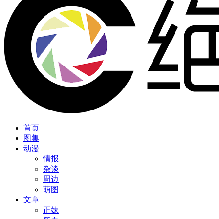
首页
图集
动漫
情报
杂谈
周边
萌图
文章
正妹