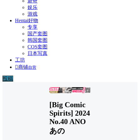
新奇
娱乐
游戏
Hentai好物
专享
国产套图
韩国套图
COS套图
日本写真
工坊

商铺
自营
投稿
广告
[Big Comic
Spirits] 2024
No.40 ANO
あの