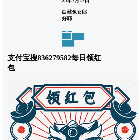
25年7月27日
白丝兔女郎
好耶
举报
置顶
回复
支付宝搜836279582每日领红
包