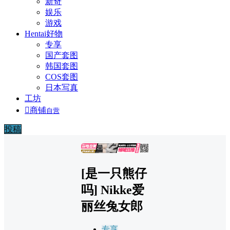
新奇
娱乐
游戏
Hentai好物
专享
国产套图
韩国套图
COS套图
日本写真
工坊

商铺
自营
投稿
广告
[是一只熊仔
吗] Nikke爱
丽丝兔女郎
专享