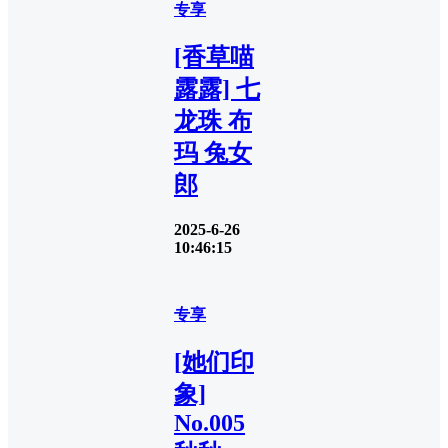
专享
[香草喵
露露] 七
龙珠 布
玛 兔女
郎
2025-6-26
10:46:15
专享
[她们印
象]
No.005