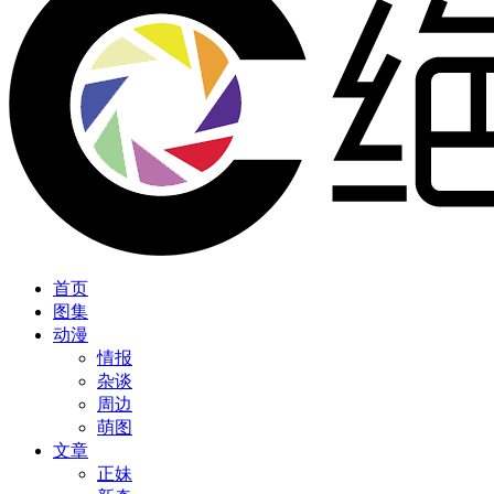
首页
图集
动漫
情报
杂谈
周边
萌图
文章
正妹