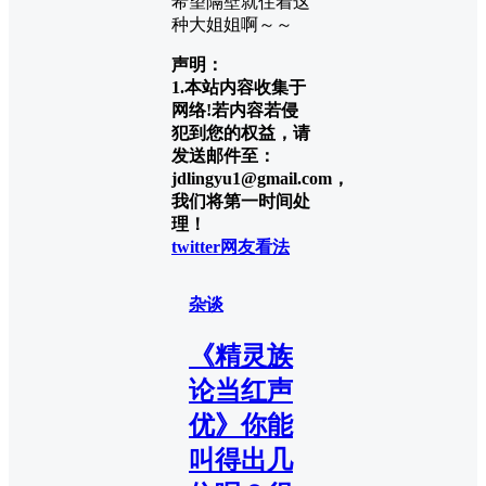
希望隔壁就住着这
种大姐姐啊～～
声明：
1.本站内容收集于
网络!若内容若侵
犯到您的权益，请
发送邮件至：
jdlingyu1@gmail.com，
我们将第一时间处
理！
twitter
网友看法
杂谈
《精灵族
论当红声
优》你能
叫得出几