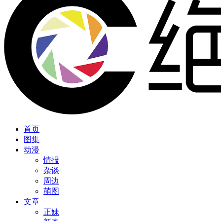
首页
图集
动漫
情报
杂谈
周边
萌图
文章
正妹