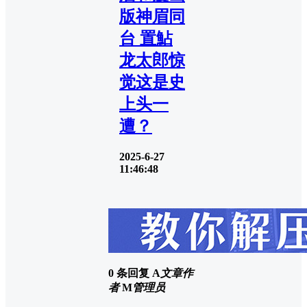
版神眉同
台 置鮎
龙太郎惊
觉这是史
上头一
遭？
2025-6-27
11:46:48
0 条回复
A
文章作
者
M
管理员