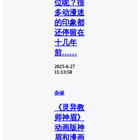
位呢？很
多动漫迷
的印象都
还停留在
十几年
前……
2025-6-27
11:13:50
杂谈
《灵异教
师神眉》
动画版神
眉和漫画