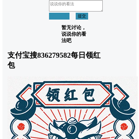
取消回复
提交
暂无讨论，
说说你的看
法吧
支付宝搜836279582每日领红
包