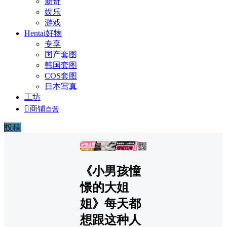
新奇
娱乐
游戏
Hentai好物
专享
国产套图
韩国套图
COS套图
日本写真
工坊

商铺
自营
投稿
广告
《小男孩憧
憬的大姐
姐》每天都
想跟这种人