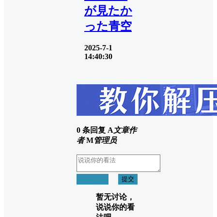
が見たか
った青空
2025-7-1
14:40:30
0 条回复
A
文章作
者
M
管理员
取消回复
提交
暂无讨论，
说说你的看