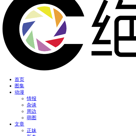
首页
图集
动漫
情报
杂谈
周边
萌图
文章
正妹