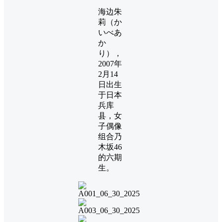
海边朱
莉（か
いべあ
か
り），
2007年
2月14
日出生
于日本
兵库
县，女
子偶像
组合乃
木坂46
的六期
生。