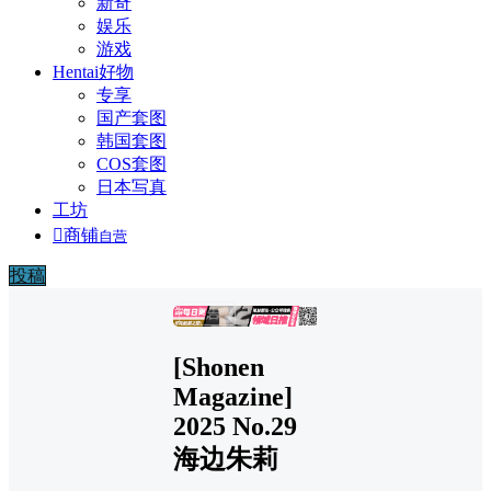
新奇
娱乐
游戏
Hentai好物
专享
国产套图
韩国套图
COS套图
日本写真
工坊

商铺
自营
投稿
广告
[Shonen
Magazine]
2025 No.29
海边朱莉