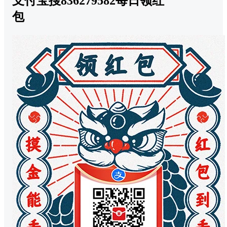
支付宝搜836279582每日领红
包