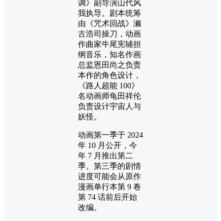
调》副导演山代风
我执导。剧本统筹
由《咒术回战》濑
古浩司操刀，动画
作曲家牛尾宪辅担
纲音乐，知名作画
总监恩田尚之负责
本作的角色设计，
《路人超能 100》
名动画师龟田祥伦
负责设计宇宙人与
妖怪。
动画第一季于 2024
年 10 月公开，今
年 7 月推出第二
季。第三季的剧情
进度可能会从原作
漫画单行本第 9 卷
第 74 话前后开始
改编。