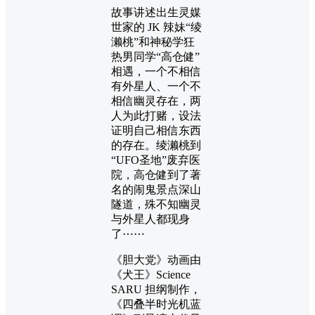
故事讲述出生灵媒
世家的 JK 辣妹“绫
濑桃”和神秘学狂
热男同学“高仓健”
相遇，一个不相信
有外星人、一个不
相信幽灵存在，两
人为此打赌，设法
证明自己相信东西
的存在。绫濑桃到
“UFO圣地”废弃医
院，高仓健到了著
名的闹鬼景点深山
隧道，殊不知幽灵
与外星人都现身
了⋯⋯
《胆大党》动画由
《犬王》Science
SARU 担纲制作，
《四叠半时光机蓝