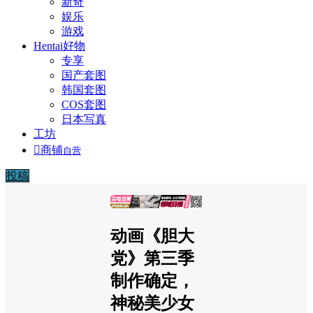
新奇
娱乐
游戏
Hentai好物
专享
国产套图
韩国套图
COS套图
日本写真
工坊

商铺
自营
投稿
广告
动画《胆大
党》第三季
制作确定，
神秘美少女