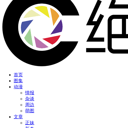
首页
图集
动漫
情报
杂谈
周边
萌图
文章
正妹