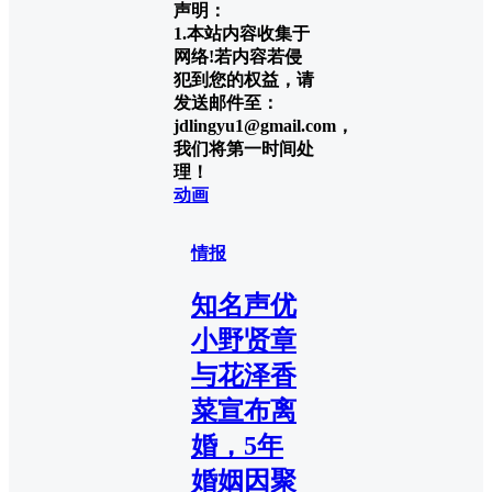
声明：
1.本站内容收集于
网络!若内容若侵
犯到您的权益，请
发送邮件至：
jdlingyu1@gmail.com，
我们将第一时间处
理！
动画
情报
知名声优
小野贤章
与花泽香
菜宣布离
婚，5年
婚姻因聚