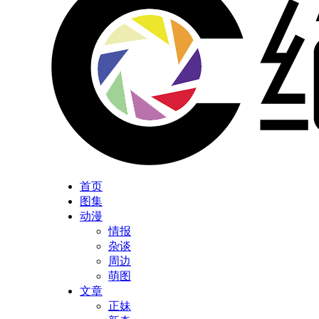
首页
图集
动漫
情报
杂谈
周边
萌图
文章
正妹