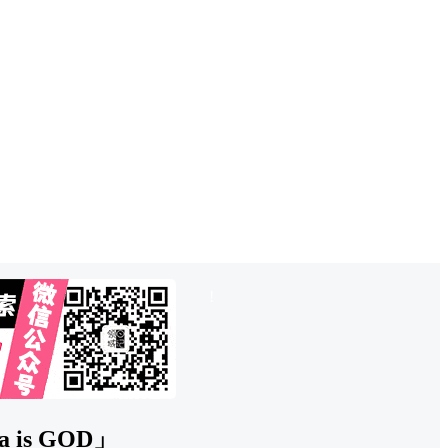
也想出现在这里？
联系QQ825242829
吧
!
s GOD」