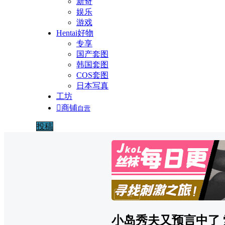
新奇
娱乐
游戏
Hentai好物
专享
国产套图
韩国套图
COS套图
日本写真
工坊

商铺
自营
投稿
广告
小岛秀夫又预言中了 索