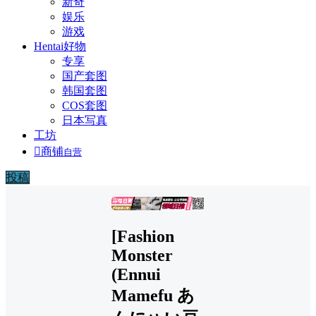
新奇
娱乐
游戏
Hentai好物
专享
国产套图
韩国套图
COS套图
日本写真
工坊

商铺
自营
投稿
广告
[Fashion
Monster
(Ennui
Mamefu あ