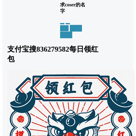
求coser的名
字
举报
置顶
回复
支付宝搜836279582每日领红
包