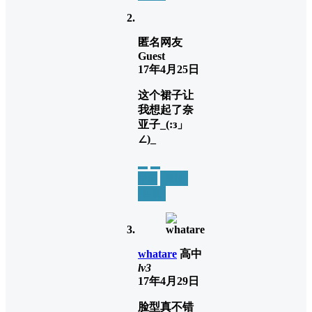
匿名网友
Guest
17年4月25日
这个裙子让
我想起了奈
亚子_(:з」
∠)_
举报
置顶
回复
whatare
高中
lv3
17年4月29日
脸型真不错