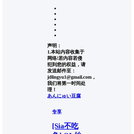
声明：
1.本站内容收集于
网络!若内容若侵
犯到您的权益，请
发送邮件至：
jdlingyu1@gmail.com，
我们将第一时间处
理！
あんにゅい豆腐
专享
[Sia不吃