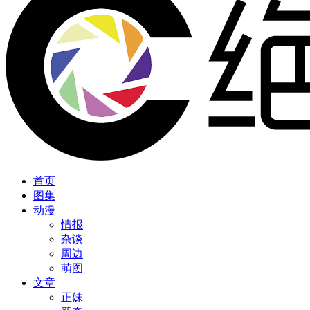
首页
图集
动漫
情报
杂谈
周边
萌图
文章
正妹