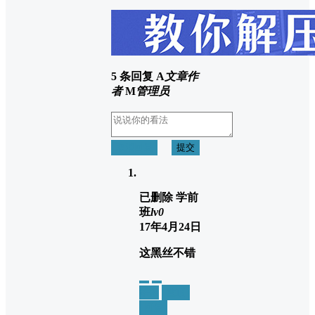
5 条回复
A
文章作
者
M
管理员
取消回复
提交
已删除
学前
班
lv0
17年4月24日
这黑丝不错
举报
置顶
回复