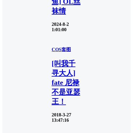
鱼] OL丝
袜情
2024-8-2
1:01:00
COS套图
[叫我千
寻大人]
fate 尼禄
不是亚瑟
王！
2018-3-27
13:47:16