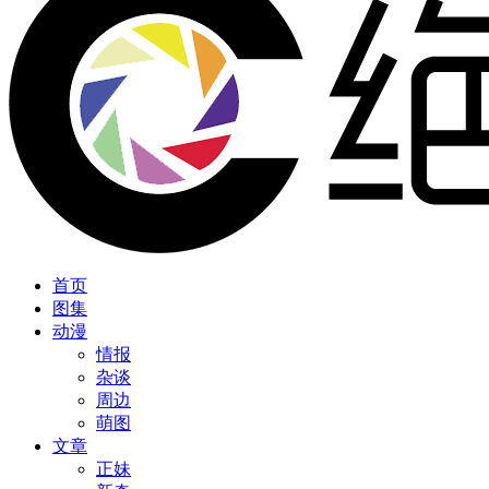
首页
图集
动漫
情报
杂谈
周边
萌图
文章
正妹