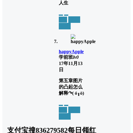
人生
举报
置顶
回复
happyApple
学前班
lv0
17年11月13
日
第五章图片
的凸起怎么
解释↷( ó╻ò)
举报
置顶
回复
支付宝搜836279582每日领红