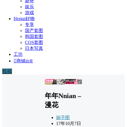
新奇
娱乐
游戏
Hentai好物
专享
国产套图
韩国套图
COS套图
日本写真
工坊

商铺
自营
投稿
广告
年年Nnian –
漫花
妹子图
17年10月7日