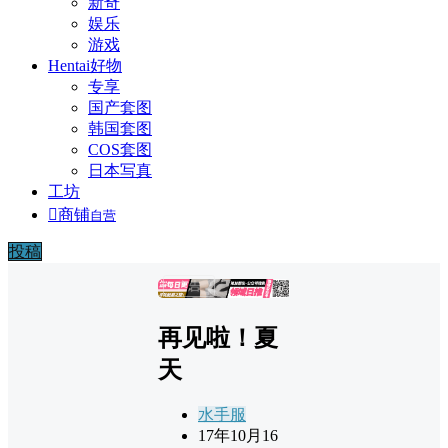
新奇
娱乐
游戏
Hentai好物
专享
国产套图
韩国套图
COS套图
日本写真
工坊

商铺
自营
投稿
广告
再见啦！夏
天
水手服
17年10月16