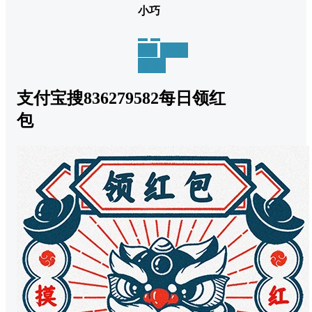
小巧
举报
置顶
回复
支付宝搜836279582每日领红
包