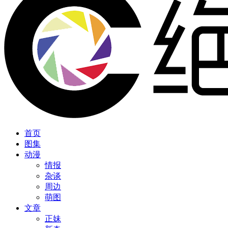
首页
图集
动漫
情报
杂谈
周边
萌图
文章
正妹